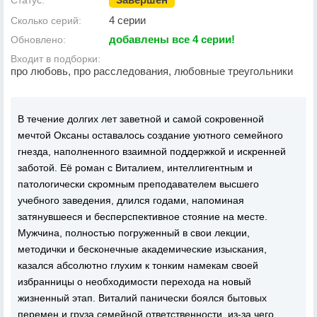
Статус:
4 серии
Сколько серий:
добавлены все 4 серии!
Обновлено:
Входит в подборки:
про любовь, про расследования, любовные треугольники
В течение долгих лет заветной и самой сокровенной
мечтой Оксаны оставалось создание уютного семейного
гнезда, наполненного взаимной поддержкой и искренней
заботой. Её роман с Виталием, интеллигентным и
патологически скромным преподавателем высшего
учебного заведения, длился годами, напоминая
затянувшееся и бесперспективное стояние на месте.
Мужчина, полностью погруженный в свои лекции,
методички и бесконечные академические изыскания,
казался абсолютно глухим к тонким намекам своей
избранницы о необходимости перехода на новый
жизненный этап. Виталий панически боялся бытовых
перемен и груза семейной ответственности, из-за чего