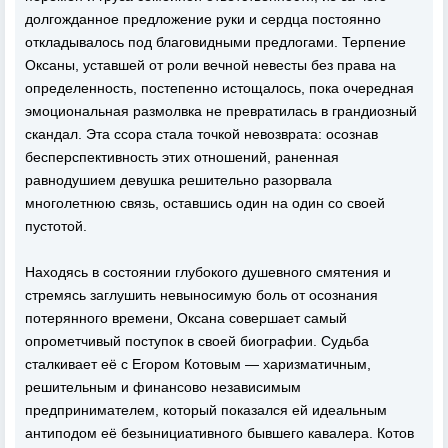
долгожданное предложение руки и сердца постоянно
откладывалось под благовидными предлогами. Терпение
Оксаны, уставшей от роли вечной невесты без права на
определенность, постепенно истощалось, пока очередная
эмоциональная размолвка не превратилась в грандиозный
скандал. Эта ссора стала точкой невозврата: осознав
бесперспективность этих отношений, раненная
равнодушием девушка решительно разорвала
многолетнюю связь, оставшись один на один со своей
пустотой.
Находясь в состоянии глубокого душевного смятения и
стремясь заглушить невыносимую боль от осознания
потерянного времени, Оксана совершает самый
опрометчивый поступок в своей биографии. Судьба
сталкивает её с Егором Котовым — харизматичным,
решительным и финансово независимым
предпринимателем, который показался ей идеальным
антиподом её безынициативного бывшего кавалера. Котов