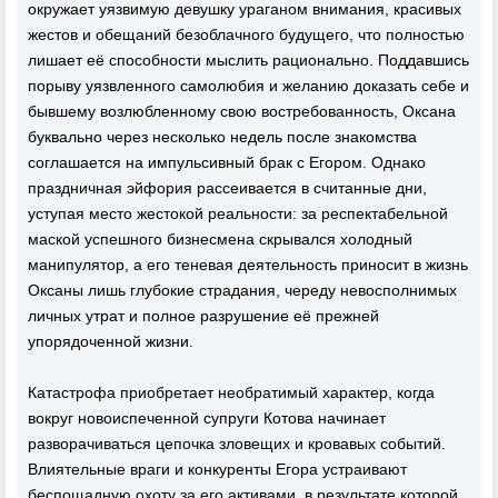
окружает уязвимую девушку ураганом внимания, красивых
жестов и обещаний безоблачного будущего, что полностью
лишает её способности мыслить рационально. Поддавшись
порыву уязвленного самолюбия и желанию доказать себе и
бывшему возлюбленному свою востребованность, Оксана
буквально через несколько недель после знакомства
соглашается на импульсивный брак с Егором. Однако
праздничная эйфория рассеивается в считанные дни,
уступая место жестокой реальности: за респектабельной
маской успешного бизнесмена скрывался холодный
манипулятор, а его теневая деятельность приносит в жизнь
Оксаны лишь глубокие страдания, череду невосполнимых
личных утрат и полное разрушение её прежней
упорядоченной жизни.
Катастрофа приобретает необратимый характер, когда
вокруг новоиспеченной супруги Котова начинает
разворачиваться цепочка зловещих и кровавых событий.
Влиятельные враги и конкуренты Егора устраивают
беспощадную охоту за его активами, в результате которой