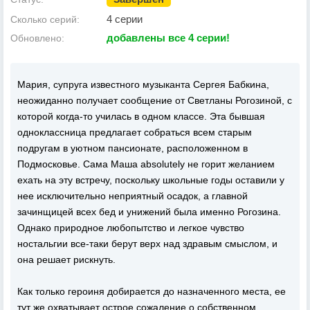
4 серии
Сколько серий:
добавлены все 4 серии!
Обновлено:
Мария, супруга известного музыканта Сергея Бабкина,
неожиданно получает сообщение от Светланы Рогозиной, с
которой когда-то училась в одном классе. Эта бывшая
одноклассница предлагает собраться всем старым
подругам в уютном пансионате, расположенном в
Подмосковье. Сама Маша absolutely не горит желанием
ехать на эту встречу, поскольку школьные годы оставили у
нее исключительно неприятный осадок, а главной
зачинщицей всех бед и унижений была именно Рогозина.
Однако природное любопытство и легкое чувство
ностальгии все-таки берут верх над здравым смыслом, и
она решает рискнуть.
Как только героиня добирается до назначенного места, ее
тут же охватывает острое сожаление о собственном