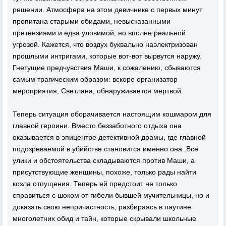
решении. Атмосфера на этом девичнике с первых минут
пропитана старыми обидами, невысказанными
претензиями и едва уловимой, но вполне реальной
угрозой. Кажется, что воздух буквально наэлектризован
прошлыми интригами, которые вот-вот вырвутся наружу.
Гнетущие предчувствия Маши, к сожалению, сбываются
самым трагическим образом: вскоре организатор
мероприятия, Светлана, обнаруживается мертвой.
Теперь ситуация оборачивается настоящим кошмаром для
главной героини. Вместо беззаботного отдыха она
оказывается в эпицентре детективной драмы, где главной
подозреваемой в убийстве становится именно она. Все
улики и обстоятельства складываются против Маши, а
присутствующие женщины, похоже, только рады найти
козла отпущения. Теперь ей предстоит не только
справиться с шоком от гибели бывшей мучительницы, но и
доказать свою непричастность, разбираясь в паутине
многолетних обид и тайн, которые скрывали школьные