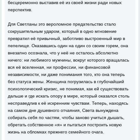
бесцеремонно выставив её из своей жизни ради новых
перспектив.
Для Светланы это вероломное предательство стало
сокрушительным ударом, который в одно мгновение
превратил её привычный, заботливо выстроенный мир в
пепелище. Оказавшись один на один со своим горем, она
внезапно осознала, что у неё не осталось абсолютно
ничего: ни любимого мужчины, вокруг которого вращалась
вся её вселенная, ни профессии, ни финансовой
независимости, ни даже понимания того, кто она теперь
без статуса жены. Женщина погрузилась в глубочайший
психологический кризис, не понимая, как ей существовать
дальше и где искать опору в мире, который оказался столь
несправедлив к её искренним чувствам. Теперь, находясь
на самом дне душевного отчаяния, Света вынуждена
собирать себя по частям, чтобы заново учиться дышать,
обретать собственное «я» и пытаться построить новую
жизнь на обломках прежнего семейного очага.