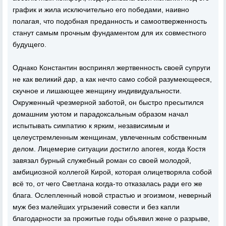
график и жила исключительно его победами, наивно
полагая, что подобная преданность и самоотверженность
станут самым прочным фундаментом для их совместного
будущего.
Однако Константин воспринял жертвенность своей супруги
не как великий дар, а как нечто само собой разумеющееся,
скучное и лишающее женщину индивидуальности.
Окруженный чрезмерной заботой, он быстро пресытился
домашним уютом и парадоксальным образом начал
испытывать симпатию к ярким, независимым и
целеустремленным женщинам, увлеченным собственным
делом. Лицемерие ситуации достигло апогея, когда Костя
завязал бурный служебный роман со своей молодой,
амбициозной коллегой Кирой, которая олицетворяла собой
всё то, от чего Светлана когда-то отказалась ради его же
блага. Ослепленный новой страстью и эгоизмом, неверный
муж без малейших угрызений совести и без капли
благодарности за прожитые годы объявил жене о разрыве,