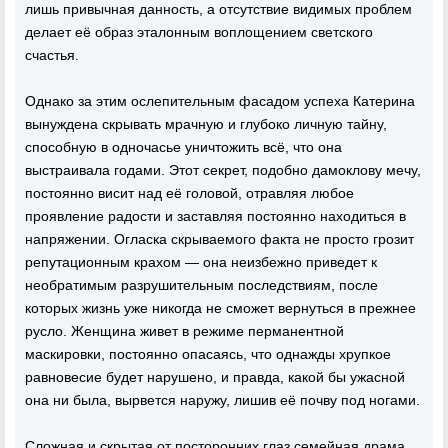
лишь привычная данность, а отсутствие видимых проблем
делает её образ эталонным воплощением светского
счастья.
Однако за этим ослепительным фасадом успеха Катерина
вынуждена скрывать мрачную и глубоко личную тайну,
способную в одночасье уничтожить всё, что она
выстраивала годами. Этот секрет, подобно дамоклову мечу,
постоянно висит над её головой, отравляя любое
проявление радости и заставляя постоянно находиться в
напряжении. Огласка скрываемого факта не просто грозит
репутационным крахом — она неизбежно приведет к
необратимым разрушительным последствиям, после
которых жизнь уже никогда не сможет вернуться в прежнее
русло. Женщина живет в режиме перманентной
маскировки, постоянно опасаясь, что однажды хрупкое
равновесие будет нарушено, и правда, какой бы ужасной
она ни была, вырвется наружу, лишив её почву под ногами.
Сложная и скрытая от посторонних глаз семейная драма