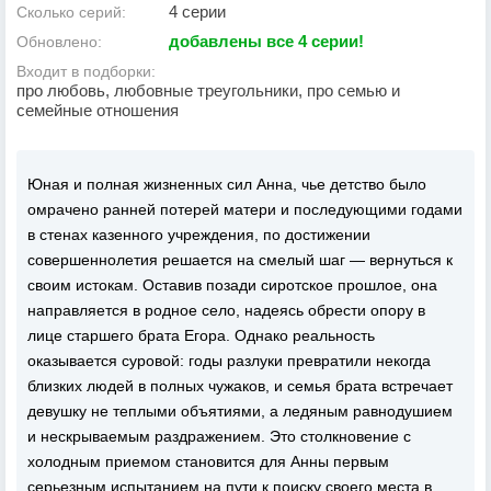
4 серии
Сколько серий:
добавлены все 4 серии!
Обновлено:
Входит в подборки:
про любовь, любовные треугольники, про семью и
семейные отношения
Юная и полная жизненных сил Анна, чье детство было
омрачено ранней потерей матери и последующими годами
в стенах казенного учреждения, по достижении
совершеннолетия решается на смелый шаг — вернуться к
своим истокам. Оставив позади сиротское прошлое, она
направляется в родное село, надеясь обрести опору в
лице старшего брата Егора. Однако реальность
оказывается суровой: годы разлуки превратили некогда
близких людей в полных чужаков, и семья брата встречает
девушку не теплыми объятиями, а ледяным равнодушием
и нескрываемым раздражением. Это столкновение с
холодным приемом становится для Анны первым
серьезным испытанием на пути к поиску своего места в