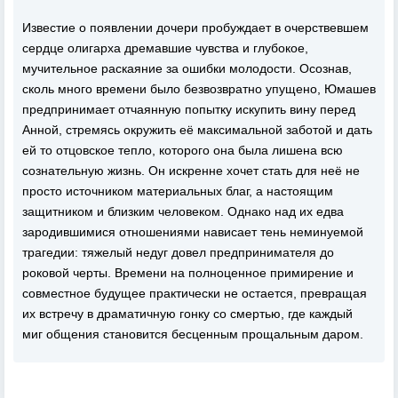
Известие о появлении дочери пробуждает в очерствевшем
сердце олигарха дремавшие чувства и глубокое,
мучительное раскаяние за ошибки молодости. Осознав,
сколь много времени было безвозвратно упущено, Юмашев
предпринимает отчаянную попытку искупить вину перед
Анной, стремясь окружить её максимальной заботой и дать
ей то отцовское тепло, которого она была лишена всю
сознательную жизнь. Он искренне хочет стать для неё не
просто источником материальных благ, а настоящим
защитником и близким человеком. Однако над их едва
зародившимися отношениями нависает тень неминуемой
трагедии: тяжелый недуг довел предпринимателя до
роковой черты. Времени на полноценное примирение и
совместное будущее практически не остается, превращая
их встречу в драматичную гонку со смертью, где каждый
миг общения становится бесценным прощальным даром.