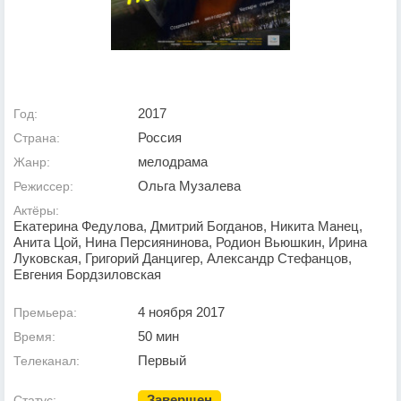
2017
Год:
Россия
Страна:
мелодрама
Жанр:
Ольга Музалева
Режиссер:
Актёры:
Екатерина Федулова, Дмитрий Богданов, Никита Манец,
Анита Цой, Нина Персиянинова, Родион Вьюшкин, Ирина
Луковская, Григорий Данцигер, Александр Стефанцов,
Евгения Бордзиловская
4 ноября 2017
Премьера:
50 мин
Время:
Первый
Телеканал:
Завершен
Статус: