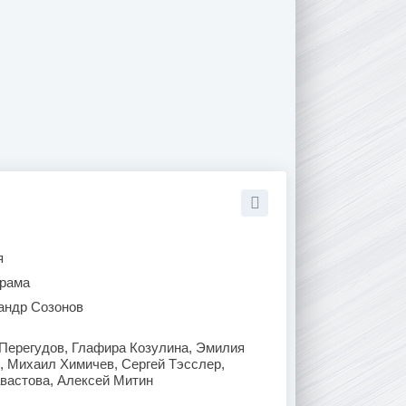
я
рама
андр Созонов
 Перегудов, Глафира Козулина, Эмилия
, Михаил Химичев, Сергей Тэсслер,
авастова, Алексей Митин