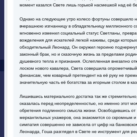
момент казался Свете лишь горькой насмешкой над её 
Однако на следующее утро колесо фортуны совершило н
вчерашнюю изгнанницу в обладательницу миллионного с
мгновенно изменил социальный статус Светланы, преврат
вожделения для искателей легкой наживы, среди которы
обходительный Леонард. Он окружил героиню подчеркну
законный брак, но и сказочную жизнь за пределами роди
душевного тепла и признания. Ослепленная внезапно о
лоском нового кавалера, Света совершила опрометчивый 
финансам, чем коварный претендент на её руку не преми
значительную часть её богатства за игорным столом в каз
Лишившись материального достатка так же стремительно, 
оказалась перед неопределенностью, но именно этот мом
обретения подлинного смысла жизни. Освободившись от
меркантильных ухажеров, она знакомится со скромным и
симпатия совершенно не зависела от цифр на банковском
Леонарда, Гоша разглядел в Свете не инструмент для р