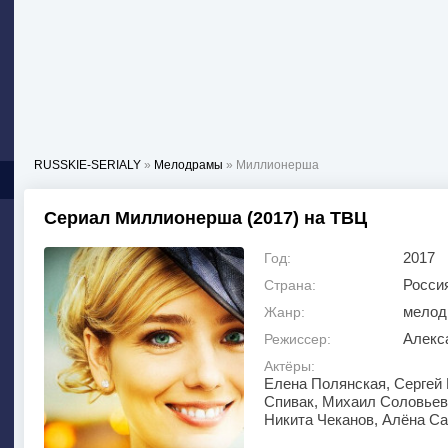
RUSSKIE-SERIALY
»
Мелодрамы
» Миллионерша
Сериал Миллионерша (2017) на ТВЦ
2017
Год:
Росси
Страна:
мелод
Жанр:
Алекс
Режиссер:
Актёры:
Елена Полянская, Сергей
Спивак, Михаил Соловьев
Никита Чеканов, Алёна С