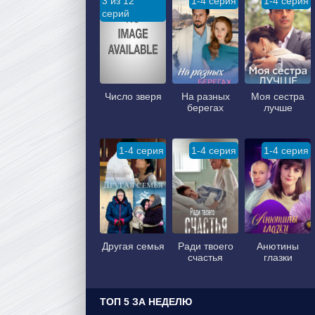
3 из 12
1-4 серия
1-4 серия
серий
Число зверя
На разных
Моя сестра
берегах
лучше
1-4 серия
1-4 серия
1-4 серия
Другая семья
Ради твоего
Анютины
счастья
глазки
ТОП 5 ЗА НЕДЕЛЮ