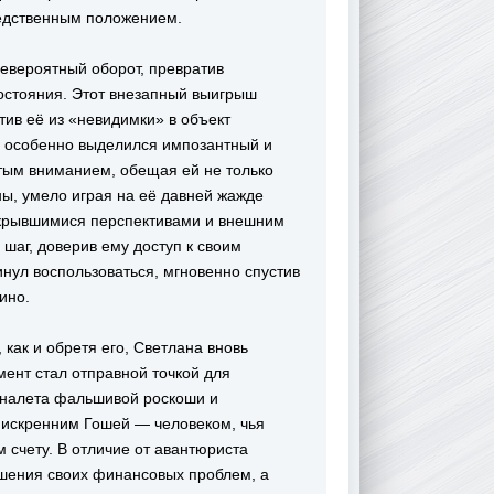
бедственным положением.
евероятный оборот, превратив
остояния. Этот внезапный выигрыш
ив её из «невидимки» в объект
х особенно выделился импозантный и
тым вниманием, обещая ей не только
ны, умело играя на её давней жажде
ткрывшимися перспективами и внешним
шаг, доверив ему доступ к своим
нул воспользоваться, мгновенно спустив
ино.
как и обретя его, Светлана вновь
ент стал отправной точкой для
 налета фальшивой роскоши и
 искренним Гошей — человеком, чья
 счету. В отличие от авантюриста
ешения своих финансовых проблем, а