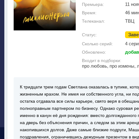
11 ноя
Премьера:
46 ми
Время:
ТВЦ
Телеканал:
Зав
Статус:
4 сери
Сколько серий:
добав
Обновлено:
Входит в подборки:
про любовь, про измены, 
К тридцати трем годам Светлана оказалась в тупике, ко
жизненным крахом. Не имея ни собственного угла, ни под
остатка отдавала все силы карьере, свято веря в обещан
полноправным партнером по бизнесу. Однако суровая р
именно в канун её дня рождения: вместо долгожданного
на дверь без объяснения причин, а следом за этим арен
накопившихся долгов. Даже самые близкие подруги, Маш
поздравления, ограничившись дежурным презентом в виде