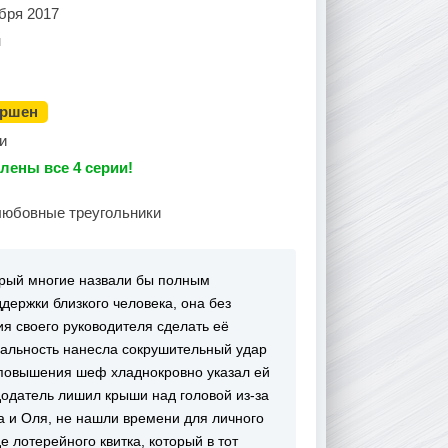
бря 2017
н
ершен
и
лены все 4 серии!
любовные треугольники
торый многие назвали бы полным
держки близкого человека, она без
ия своего руководителя сделать её
еальность нанесла сокрушительный удар
 повышения шеф хладнокровно указал ей
додатель лишил крыши над головой из-за
а и Оля, не нашли времени для личного
 лотерейного квитка, который в тот