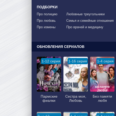
ПОДБОРКИ
Про полицию
Любовные треугольники
Про любовь
Семья и семейные отношения
Про измены
Про врачей и медицину
ОБНОВЛЕНИЯ СЕРИАЛОВ
1-12 серия
1-16 серия
1-4 серия
Пармские
Сестра моя,
Без памяти
фиалки
Любовь
любя