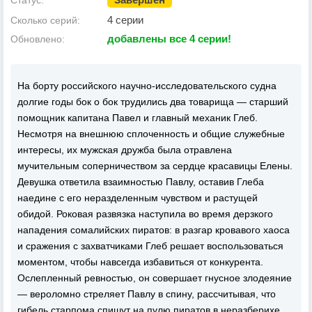
Статус:
4 серии
Сколько серий:
добавлены все 4 серии!
Обновлено:
На борту российского научно-исследовательского судна
долгие годы бок о бок трудились два товарища — старший
помощник капитана Павел и главный механик Глеб.
Несмотря на внешнюю сплоченность и общие служебные
интересы, их мужская дружба была отравлена
мучительным соперничеством за сердце красавицы Елены.
Девушка ответила взаимностью Павлу, оставив Глеба
наедине с его неразделенным чувством и растущей
обидой. Роковая развязка наступила во время дерзкого
нападения сомалийских пиратов: в разгар кровавого хаоса
и сражения с захватчиками Глеб решает воспользоваться
моментом, чтобы навсегда избавиться от конкурента.
Ослепленный ревностью, он совершает гнусное злодеяние
— вероломно стреляет Павлу в спину, рассчитывая, что
гибель старпома спишут на пулю пиратов в неразберихе