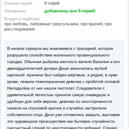
8 серий
Сколько серий:
добавлены все 8 серий!
Обновлено:
Входит в подборки:
про любовь, любовные треугольники, про врачей, про
расследования
В начале сериала мы знакомимся с трагедией, которая
разрушила спокойствие маленького провинциального
городка. Обычная рыбалка местного жителя Василия и его
двенадцатилетней дочери Даши закончилась жуткой
картиной: мужчина был найден мёртвым, а рядом, в луже
крови, лежала тяжелораненая девочка с пробитой головой.
Неподалёку от них нашли пистолет. Следователи с
удивительной лёгкостью приняли самую очевидную и
удобную для себя версию: девочка по неосторожности
нажала на спусковой крючок и случайно застрелила
собственного отца. Дело уже готовились закрыть, выставив
это чудовищное происшествие как бытовую случайность
(несчастный случай по неосторожности ребенка). Однако