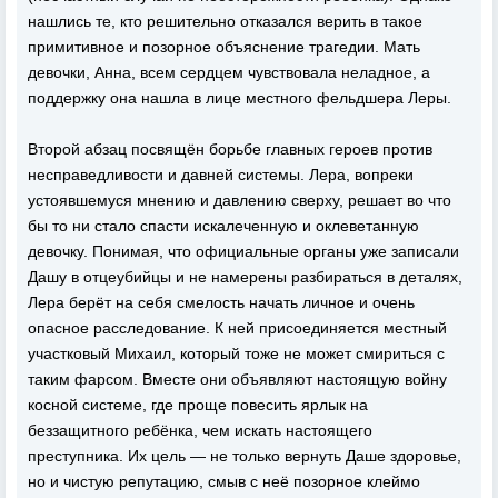
нашлись те, кто решительно отказался верить в такое
примитивное и позорное объяснение трагедии. Мать
девочки, Анна, всем сердцем чувствовала неладное, а
поддержку она нашла в лице местного фельдшера Леры.
Второй абзац посвящён борьбе главных героев против
несправедливости и давней системы. Лера, вопреки
устоявшемуся мнению и давлению сверху, решает во что
бы то ни стало спасти искалеченную и оклеветанную
девочку. Понимая, что официальные органы уже записали
Дашу в отцеубийцы и не намерены разбираться в деталях,
Лера берёт на себя смелость начать личное и очень
опасное расследование. К ней присоединяется местный
участковый Михаил, который тоже не может смириться с
таким фарсом. Вместе они объявляют настоящую войну
косной системе, где проще повесить ярлык на
беззащитного ребёнка, чем искать настоящего
преступника. Их цель — не только вернуть Даше здоровье,
но и чистую репутацию, смыв с неё позорное клеймо