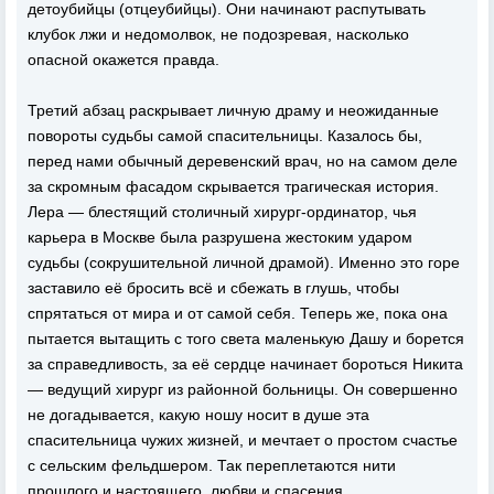
детоубийцы (отцеубийцы). Они начинают распутывать
клубок лжи и недомолвок, не подозревая, насколько
опасной окажется правда.
Третий абзац раскрывает личную драму и неожиданные
повороты судьбы самой спасительницы. Казалось бы,
перед нами обычный деревенский врач, но на самом деле
за скромным фасадом скрывается трагическая история.
Лера — блестящий столичный хирург-ординатор, чья
карьера в Москве была разрушена жестоким ударом
судьбы (сокрушительной личной драмой). Именно это горе
заставило её бросить всё и сбежать в глушь, чтобы
спрятаться от мира и от самой себя. Теперь же, пока она
пытается вытащить с того света маленькую Дашу и борется
за справедливость, за её сердце начинает бороться Никита
— ведущий хирург из районной больницы. Он совершенно
не догадывается, какую ношу носит в душе эта
спасительница чужих жизней, и мечтает о простом счастье
с сельским фельдшером. Так переплетаются нити
прошлого и настоящего, любви и спасения.