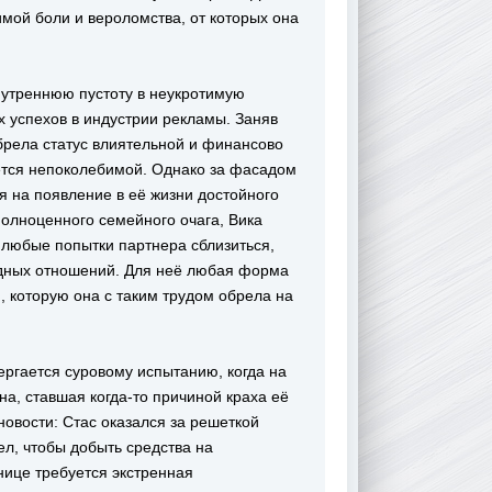
ой боли и вероломства, от которых она
нутреннюю пустоту в неукротимую
 успехов в индустрии рекламы. Заняв
обрела статус влиятельной и финансово
ется непоколебимой. Однако за фасадом
я на появление в её жизни достойного
олноценного семейного очага, Вика
 любые попытки партнера сблизиться,
дных отношений. Для неё любая форма
, которую она с таким трудом обрела на
ргается суровому испытанию, когда на
а, ставшая когда-то причиной краха её
вости: Стас оказался за решеткой
ел, чтобы добыть средства на
нице требуется экстренная