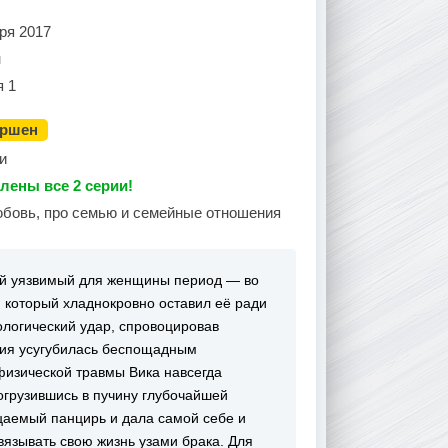
ря 2017
н
я 1
ершен
и
лены все 2 серии!
юбовь, про семью и семейные отношения
ый уязвимый для женщины период — во
 который хладнокровно оставил её ради
логический удар, спровоцировав
ия усугубилась беспощадным
физической травмы Вика навсегда
огрузившись в пучину глубочайшей
цаемый панцирь и дала самой себе и
язывать свою жизнь узами брака. Для