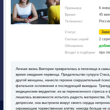
6 янва
Премьера:
45 ми
Время:
Росси
Телеканал:
Зав
Статус:
2 сери
Сколько серий:
добав
Обновлено:
про л
Входит в подборки:
Личная жизнь Виктории превратилась в пепелище в сам
время ожидания первенца. Предательство супруга Стаса,
другой женщины, нанесло героине сокрушительный психо
фатальное осложнение и последующий выкидыш. Трагед
медицинским вердиктом: из-за перенесенного стресса и 
лишилась возможности испытать радость материнства. П
депрессии, она выстроила вокруг своего сердца непрони
окружающим торжественную клятву: никогда больше не св