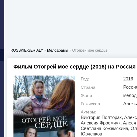
RUSSKIE-SERIALY
»
Мелодрамы
» Отогрей моё сердце
Фильм Отогрей мое сердце (2016) на Россия
2016
Год:
Росси
Страна:
мелод
Жанр:
Алекс
Режиссер:
Актёры:
Виктория Полторак, Алекс
Алексия Фроемчук, Алеся
Светлана Кожемякина, Оле
Юрченков