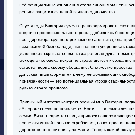
неё официальные отношения стали синонимом невыносим
решила защититься ценой вечного одиночества.
Спустя годы Виктория сумела трансформировать свою в
энергию профессионального роста, добившись блестящих
пост директора крупного рекламного агентства, она при
независимой бизнес-леди, чья внешняя уверенность каж
успешности скрывается всё та же раненая душа: несмотр
молодого человека, искренне стремящегося к созданию п
остается верна своему обещанию. Она жестко пресекает
допуская лишь формат ни к чему не обязывающих свобо
привязанности — это потенциальная угроза стабильности
руинах своего прошлого.
Привычный и жестко контролируемый мир Виктории подве
её пороге внезапно появляется Настя — та самая женщин
семьи. Визит неприятельницы приносит ошеломляющие но
после отчаянной попытки ограбления, на которое он пош
дорогостоящее лечение для Насти. Теперь самой разлуч