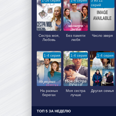
1-16 серия
1-4 серия
3 из 12
серий
Сестра моя,
Без памяти
Число зверя
Любовь
любя
1-4 серия
1-4 серия
1-4 серия
На разных
Моя сестра
Другая семья
берегах
лучше
ТОП 5 ЗА НЕДЕЛЮ