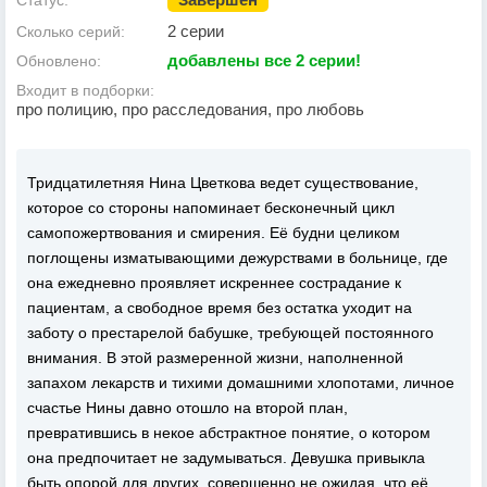
Статус:
2 серии
Сколько серий:
добавлены все 2 серии!
Обновлено:
Входит в подборки:
про полицию, про расследования, про любовь
Тридцатилетняя Нина Цветкова ведет существование,
которое со стороны напоминает бесконечный цикл
самопожертвования и смирения. Её будни целиком
поглощены изматывающими дежурствами в больнице, где
она ежедневно проявляет искреннее сострадание к
пациентам, а свободное время без остатка уходит на
заботу о престарелой бабушке, требующей постоянного
внимания. В этой размеренной жизни, наполненной
запахом лекарств и тихими домашними хлопотами, личное
счастье Нины давно отошло на второй план,
превратившись в некое абстрактное понятие, о котором
она предпочитает не задумываться. Девушка привыкла
быть опорой для других, совершенно не ожидая, что её