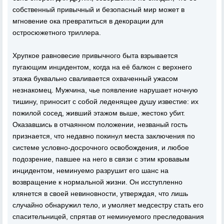
собственный привычный и безопасный мир может в
мгновение ока превратиться в декорации для
остросюжетного триллера.
Хрупкое равновесие привычного быта взрывается
пугающим инцидентом, когда на её балкон с верхнего
этажа буквально сваливается охваченный ужасом
незнакомец. Мужчина, чье появление нарушает ночную
тишину, приносит с собой леденящее душу известие: их
пожилой сосед, живший этажом выше, жестоко убит.
Оказавшись в отчаянном положении, незваный гость
признается, что недавно покинул места заключения по
системе условно-досрочного освобождения, и любое
подозрение, павшее на него в связи с этим кровавым
инцидентом, неминуемо разрушит его шанс на
возвращение к нормальной жизни. Он исступленно
клянется в своей невиновности, утверждая, что лишь
случайно обнаружил тело, и умоляет медсестру стать его
спасительницей, спрятав от неминуемого преследования