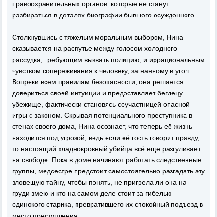
правоохранительных органов, которые не станут
разбираться в деталях биографии бывшего осужденного.
Столкнувшись с тяжелым моральным выбором, Нина
оказывается на распутье между голосом холодного
рассудка, требующим вызвать полицию, и иррациональным
чувством сопереживания к человеку, загнанному в угол.
Вопреки всем правилам безопасности, она решается
довериться своей интуиции и предоставляет беглецу
убежище, фактически становясь соучастницей опасной
игры с законом. Скрывая потенциального преступника в
стенах своего дома, Нина осознает, что теперь её жизнь
находится под угрозой, ведь если её гость говорит правду,
то настоящий хладнокровный убийца всё еще разгуливает
на свободе. Пока в доме начинают работать следственные
группы, медсестре предстоит самостоятельно разгадать эту
зловещую тайну, чтобы понять, не пригрела ли она на
груди змею и кто на самом деле стоит за гибелью
одинокого старика, превратившего их спокойный подъезд в
место преступления.