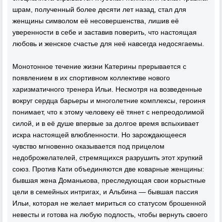
шрам, полученный более десяти лет назад, стал для
женщины символом её несовершенства, лишив её
уверенности в себе и заставив поверить, что настоящая
любовь и женское счастье для неё навсегда недосягаемы.
Монотонное течение жизни Катерины прерывается с
появлением в их спортивном коллективе нового
харизматичного тренера Ильи. Несмотря на возведенные
вокруг сердца барьеры и многолетние комплексы, героиня
понимает, что к этому человеку её тянет с непреодолимой
силой, и в её душе впервые за долгое время вспыхивает
искра настоящей влюбленности. Но зарождающееся
чувство мгновенно оказывается под прицелом
недоброжелателей, стремящихся разрушить этот хрупкий
союз. Против Кати объединяются две коварные женщины:
бывшая жена Доманькова, преследующая свои корыстные
цели в семейных интригах, и Альбина — бывшая пассия
Ильи, которая не желает мириться со статусом брошенной
невесты и готова на любую подлость, чтобы вернуть своего