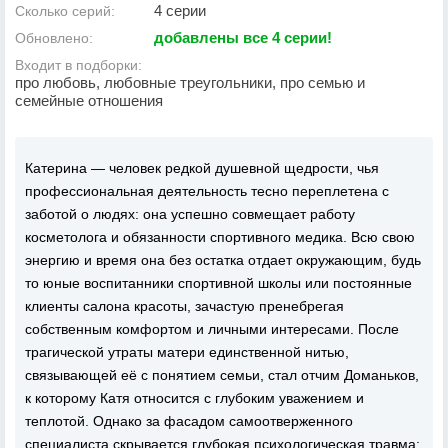
4 серии
Сколько серий:
добавлены все 4 серии!
Обновлено:
Входит в подборки:
про любовь, любовные треугольники, про семью и
семейные отношения
Катерина — человек редкой душевной щедрости, чья
профессиональная деятельность тесно переплетена с
заботой о людях: она успешно совмещает работу
косметолога и обязанности спортивного медика. Всю свою
энергию и время она без остатка отдает окружающим, будь
то юные воспитанники спортивной школы или постоянные
клиенты салона красоты, зачастую пренебрегая
собственным комфортом и личными интересами. После
трагической утраты матери единственной нитью,
связывающей её с понятием семьи, стал отчим Доманьков,
к которому Катя относится с глубоким уважением и
теплотой. Однако за фасадом самоотверженного
специалиста скрывается глубокая психологическая травма: