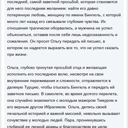
последней, самой заветной просьбой, которая становится
для него последним желанием: найти его давно
потерянную любовь, женщину по имени Бингюль, с которой
много лет назад его связывали глубокие чувства. Их
отношения трагически оборвались, и мужчина не успел
объясниться, оставив после себя лишь недосказанность и
сожаления. Он просит Ольгу передать ей письмо, в
котором он надеется выразить все то, что не успел сказать
при жизни.
Ольга, глубоко тронутая просьбой отца и желающая
исполнить его последнюю волю, несмотря на свои
внутренние переживания и сложности, отправляется в
далекую Турцию, чтобы отыскать Бингюль и передать ей
заветное письмо. В самолете, во время долгого перелета,
она случайно знакомится с молодым мажором Тимуром и
его верным другом Ибрагимом. Ольга, делясь своей
печальной историей и важной миссией, невольно вызывает
сочувствие у молодых людей. Пара, проникнувшись
глубиной ее личной драмы и благородством ее цели,