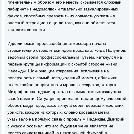
пленительным образом его невесты скрывается сложный
лабиринт из недомолвок и тщательно завуалированных
фактов, способных превратить их совместную жизнь в
опасный аттракцион еще до того, как они обменяются
клятвами верности.
Идиллическая предсвадебная атмосфера начала
стремительно отравляться ядом прошлого, когда Полуянов,
ведомый своим профессиональным чутьем, наткнулся на
первые крупицы информации о скрытой стороне жизни
Надежды. Шокирующие откровения, всплывшие на
поверхность в самый неподходящий момент, обнажили
пласт крайне неприятных и мрачных секретов, которые
Митрофанова годами прятала в самых темных закоулках
своей памяти. Ситуация приняла по-настоящему зловещий
оборот, когда город всколыхнула серия дерзких и жестоких
убийств, каждое из которых, словно кровавая метка,
указывало на прямую связь с прошлым Надежды. Дмитрий
с ужасом осознал, что его будущая жена является не
просто свидетельницей, а центральной фигурой в