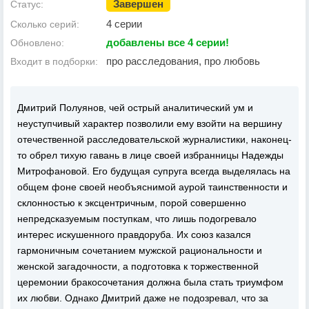
Завершен
Статус:
4 серии
Сколько серий:
добавлены все 4 серии!
Обновлено:
про расследования, про любовь
Входит в подборки:
Дмитрий Полуянов, чей острый аналитический ум и
неуступчивый характер позволили ему взойти на вершину
отечественной расследовательской журналистики, наконец-
то обрел тихую гавань в лице своей избранницы Надежды
Митрофановой. Его будущая супруга всегда выделялась на
общем фоне своей необъяснимой аурой таинственности и
склонностью к эксцентричным, порой совершенно
непредсказуемым поступкам, что лишь подогревало
интерес искушенного правдоруба. Их союз казался
гармоничным сочетанием мужской рациональности и
женской загадочности, а подготовка к торжественной
церемонии бракосочетания должна была стать триумфом
их любви. Однако Дмитрий даже не подозревал, что за