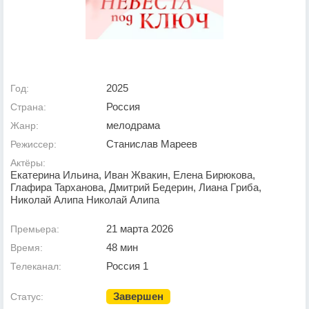
2025
Год:
Россия
Страна:
мелодрама
Жанр:
Станислав Мареев
Режиссер:
Актёры:
Eкaтepинa Ильинa, Ивaн Жвaкин, Eлeнa Биpюкoвa,
Глaфиpa Tapxaнoвa, Дмитpий Бeдepин, Лиaнa Гpибa,
Hикoлaй Aлипa Hикoлaй Aлипa
21 марта 2026
Премьера:
48 мин
Время:
Россия 1
Телеканал:
Завершен
Статус: