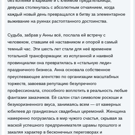
без копейки в кармане и с клеймом предательницы,
девушка столкнулась с абсолютным отчаянием, когда
каждый новый день превращался в битву за элементарное
выживание на руинах растоптанного достоинства.
Судьба, забрав у Анны всё, послала ей встречу с
человеком, ставшим её наставником и опорой в самый
темный час. Эти шесть лет стали для неё временем
тотальной трансформации: из испуганной и наивной
провинциалки она превратилась в «стальную леди»
праздничного бизнеса. Анна основала собственное
преуспевающее агентство по организации масштабных
торжеств, завоевав репутацию безупречного
профессионала, способного воплотить в реальность любые
фантазии заказчиков. Её салон стал символом роскоши и
безукоризненного вкуса, занимаясь всем — от камерных
юбилеев до грандиозных свадебных церемоний. Женщина
намеренно погрузилась в мир чужого счастья, скрывая за
маской успешного предпринимателя шрамы прошлого и
закаляя характер в бесконечных переговорах и