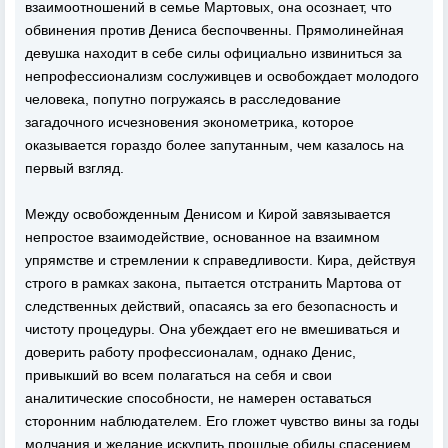
взаимоотношений в семье Мартовых, она осознает, что
обвинения против Дениса беспочвенны. Прямолинейная
девушка находит в себе силы официально извиниться за
непрофессионализм сослуживцев и освобождает молодого
человека, попутно погружаясь в расследование
загадочного исчезновения эконометрика, которое
оказывается гораздо более запутанным, чем казалось на
первый взгляд.
Между освобожденным Денисом и Кирой завязывается
непростое взаимодействие, основанное на взаимном
упрямстве и стремлении к справедливости. Кира, действуя
строго в рамках закона, пытается отстранить Мартова от
следственных действий, опасаясь за его безопасность и
чистоту процедуры. Она убеждает его не вмешиваться и
доверить работу профессионалам, однако Денис,
привыкший во всем полагаться на себя и свои
аналитические способности, не намерен оставаться
сторонним наблюдателем. Его гложет чувство вины за годы
молчания и желание искупить прошлые обиды спасением