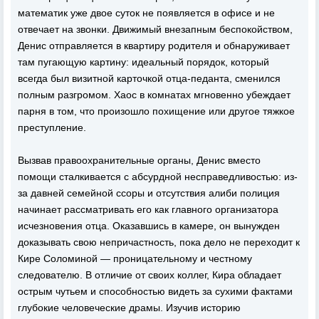
математик уже двое суток не появляется в офисе и не
отвечает на звонки. Движимый внезапным беспокойством,
Денис отправляется в квартиру родителя и обнаруживает
там пугающую картину: идеальный порядок, который
всегда был визитной карточкой отца-педанта, сменился
полным разгромом. Хаос в комнатах мгновенно убеждает
парня в том, что произошло похищение или другое тяжкое
преступление.
Вызвав правоохранительные органы, Денис вместо
помощи сталкивается с абсурдной несправедливостью: из-
за давней семейной ссоры и отсутствия алиби полиция
начинает рассматривать его как главного организатора
исчезновения отца. Оказавшись в камере, он вынужден
доказывать свою непричастность, пока дело не переходит к
Кире Соломиной — проницательному и честному
следователю. В отличие от своих коллег, Кира обладает
острым чутьем и способностью видеть за сухими фактами
глубокие человеческие драмы. Изучив историю