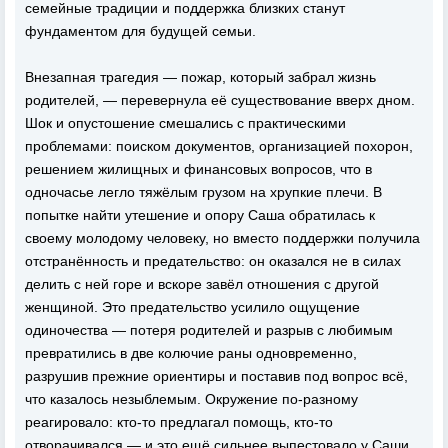
семейные традиции и поддержка близких станут
фундаментом для будущей семьи.
Внезапная трагедия — пожар, который забрал жизнь
родителей, — перевернула её существование вверх дном.
Шок и опустошение смешались с практическими
проблемами: поиском документов, организацией похорон,
решением жилищных и финансовых вопросов, что в
одночасье легло тяжёлым грузом на хрупкие плечи. В
попытке найти утешение и опору Саша обратилась к
своему молодому человеку, но вместо поддержки получила
отстранённость и предательство: он оказался не в силах
делить с ней горе и вскоре завёл отношения с другой
женщиной. Это предательство усилило ощущение
одиночества — потеря родителей и разрыв с любимым
превратились в две колючие раны одновременно,
разрушив прежние ориентиры и поставив под вопрос всё,
что казалось незыблемым. Окружение по-разному
реагировало: кто-то предлагал помощь, кто-то
отворачивался — и это ещё сильнее выпестовало у Саши