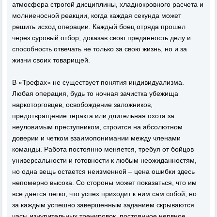
атмосфера строгой дисциплины, хладнокровного расчета и
молниеносной реакции, когда каждая секунда может
решить исход операции. Каждый боец отряда прошел
через суровый отбор, доказав свою преданность делу и
способность отвечать не только за свою жизнь, но и за
жизни своих товарищей.
В «Трефах» не существует понятия индивидуализма.
Любая операция, будь то ночная зачистка убежища
наркоторговцев, освобождение заложников,
предотвращение теракта или длительная охота за
неуловимым преступником, строится на абсолютном
доверии и четком взаимопонимании между членами
команды. Работа постоянно меняется, требуя от бойцов
универсальности и готовности к любым неожиданностям,
но одна вещь остается неизменной – цена ошибки здесь
непомерно высока. Со стороны может показаться, что им
все дается легко, что успех приходит к ним сам собой, но
за каждым успешно завершенным заданием скрываются
часы изнурительных тренировок, постоянное нервное