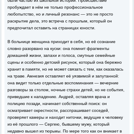
были частью их школьной истории. Происшествие
пробуждает в нём не только профессиональное
любопытство, но и личный резонанс — это не просто
раскрытие дела, это встреча с прошлым, который он
предпочитал оставить на страницах юности.
В больнице женщина приходит в себя, но её сознание
словно разорвано на куски: она помнит фрагменты
домашней жизни, запахи и голоса, смутные семейные
сцены и особенно детский рисунок, который она бережно
хранит в памяти, но не может связать с тем, как оказалась
на траве. Амнезия оставляет её уязвимой и запутанной:
она видит только отдельные воспоминания — вечерние
разговоры за столом, ночные страхи детей, но не события,
приведшие к нападению. Андрей, оставляя врача и
полицию позади, начинает собственный поиск: он
осматривает окрестности, расспрашивает соседей,
проверяет камеры и находит ниточки, ведущие к человеку
из её прошлого — Сергею, бывшему мужу, который
недавно вышел из тюрьмы. По мере того как он вникает в