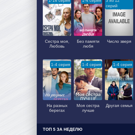
1-16 серия
1-4 серия
3 из 12
серий
Сестра моя,
Без памяти
Число зверя
Любовь
любя
1-4 серия
1-4 серия
1-4 серия
На разных
Моя сестра
Другая семья
берегах
лучше
ТОП 5 ЗА НЕДЕЛЮ