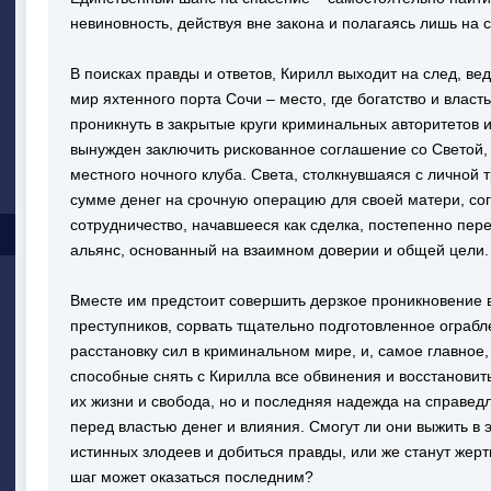
невиновность, действуя вне закона и полагаясь лишь на 
В поисках правды и ответов, Кирилл выходит на след, в
мир яхтенного порта Сочи – место, где богатство и влас
проникнуть в закрытые круги криминальных авторитетов
вынужден заключить рискованное соглашение со Светой, 
местного ночного клуба. Света, столкнувшаяся с личной
сумме денег на срочную операцию для своей матери, сог
сотрудничество, начавшееся как сделка, постепенно пер
альянс, основанный на взаимном доверии и общей цели.
Вместе им предстоит совершить дерзкое проникновение 
преступников, сорвать тщательно подготовленное ограбл
расстановку сил в криминальном мире, и, самое главное
способные снять с Кирилла все обвинения и восстановить
их жизни и свобода, но и последняя надежда на справедл
перед властью денег и влияния. Смогут ли они выжить в 
истинных злодеев и добиться правды, или же станут жер
шаг может оказаться последним?