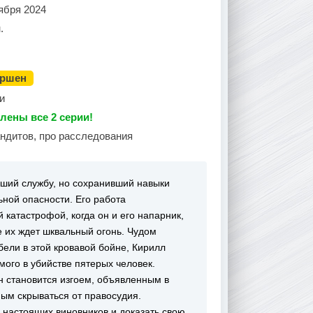
ября 2024
.
ершен
и
лены все 2 серии!
андитов, про расследования
вший службу, но сохранивший навыки
ьной опасности. Его работа
катастрофой, когда он и его напарник,
е их ждет шквальный огонь. Чудом
бели в этой кровавой бойне, Кирилл
мого в убийстве пятерых человек.
н становится изгоем, объявленным в
м скрываться от правосудия.
 настоящих виновников и доказать свою