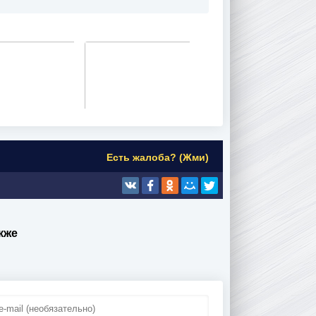
Есть жалоба? (Жми)
кже