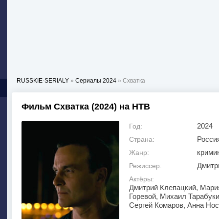
RUSSKIE-SERIALY
»
Сериалы 2024
» Схватка
Фильм Схватка (2024) на НТВ
2024
Год:
Росси
Страна:
крими
Жанр:
Дмитр
Режиссер:
Актёры:
Дмитрий Клепацкий, Мари
Горевой, Михаил Тарабуки
Сергей Комаров, Анна Но