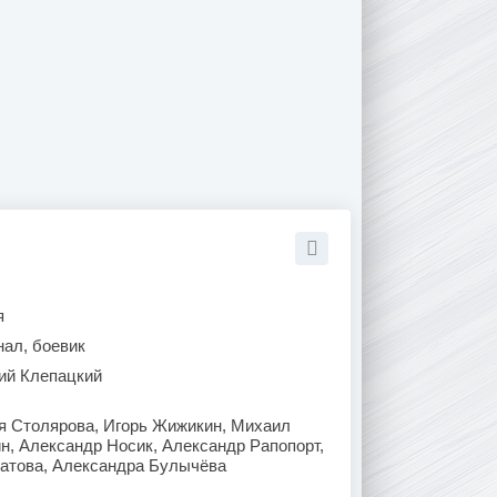
я
нал, боевик
ий Клепацкий
я Столярова, Игорь Жижикин, Михаил
н, Александр Носик, Александр Рапопорт,
сатова, Александра Булычёва