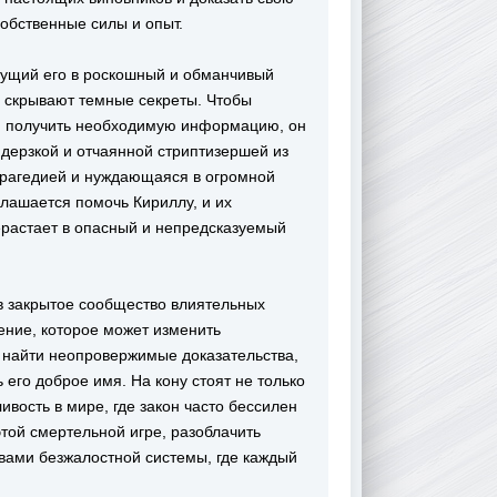
собственные силы и опыт.
едущий его в роскошный и обманчивый
ть скрывают темные секреты. Чтобы
 и получить необходимую информацию, он
дерзкой и отчаянной стриптизершей из
 трагедией и нуждающаяся в огромной
лашается помочь Кириллу, и их
ерастает в опасный и непредсказуемый
в закрытое сообщество влиятельных
ение, которое может изменить
, найти неопровержимые доказательства,
 его доброе имя. На кону стоят не только
ивость в мире, где закон часто бессилен
этой смертельной игре, разоблачить
твами безжалостной системы, где каждый