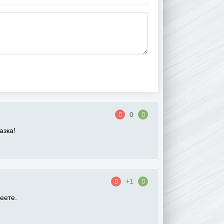
0
азка!
+1
еете.