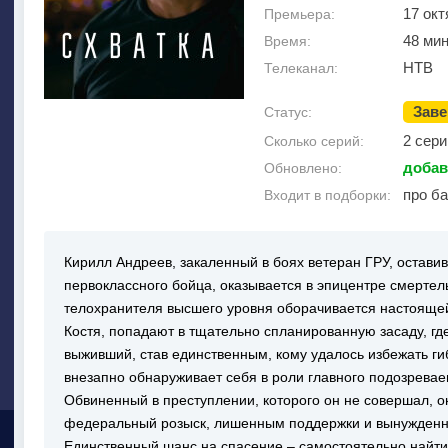
17 окт
Премьера:
48 мин
Время:
НТВ
Телеканал:
Зав
Статус:
2 сери
Сколько серий:
добав
Обновлено:
про б
Входит в подборки:
Кирилл Андреев, закаленный в боях ветеран ГРУ, остави
первоклассного бойца, оказывается в эпицентре смертел
телохранителя высшего уровня оборачивается настоящей 
Костя, попадают в тщательно спланированную засаду, гд
выживший, став единственным, кому удалось избежать ги
внезапно обнаруживает себя в роли главного подозревае
Обвиненный в преступлении, которого он не совершал, о
федеральный розыск, лишенным поддержки и вынужденны
Единственный шанс на спасение – самостоятельно найти