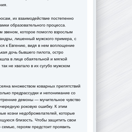
ния.
осам, их взаимодействие постепенно
рамки образовательного процесса.
м звеном, которое помогло взрослым
сандры, лишенный мужского примера, с
ся к Евгению, видя в нем воплощение
ькая дочь бывшего пилота, остро
ашла в лице обаятельной и мягкой
 так не хватало в их сугубо мужском
усеяна множеством коварных препятствий
только предрассудки и непонимание со
утренние демоны — мучительное чувство
чередную роковую ошибку. К этим
ные козни недоброжелателей, которые
ющуюся близость. Чтобы защитить свои
ю семью, героям предстоит проявить