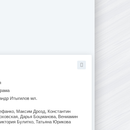
я
рама
андр Итыгилов мл.
ефанко, Максим Дрозд, Константин
оховская, Дарья Боцманова, Вениамин
иктория Булитко, Татьяна Юрикова