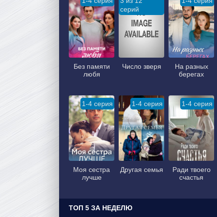
1-4 серия
3 из 12
1-4 серия
серий
Без памяти
Число зверя
На разных
любя
берегах
1-4 серия
1-4 серия
1-4 серия
Моя сестра
Другая семья
Ради твоего
лучше
счастья
ТОП 5 ЗА НЕДЕЛЮ