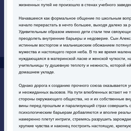
жизненных путей не произошло в стенах учебного заведе
Начавшееся как формальное общение по школьным вопр
начало перерастать в нечто большее, выходя далеко за 
Удивительным образом именно дети стали тем связующи
преодолеть внутренние барьеры и недоверие. Сын Алек
истинным восторгом и мальчишеским обожанием потянул
мужества и настоящего героя неба. В то же время мален
нуждающаяся в материнской ласке и женской чуткости, н
учительницы ту душевную теплоту и нежность, которой ей
домашнем укладе.
Однако дорога к созданию прочного союза оказывается 
и неожиданных вызовов. На пути влюбленных встают не 
стороны окружающего общества, но и их собственные вн
вины перед прошлым и парализующий страх совершить о
психологическим барьерам добавляются и вполне реаль
намеренно плетут интриги, стремясь разрушить зарожда
хрупкие чувства и наконец построить настоящую, крепку