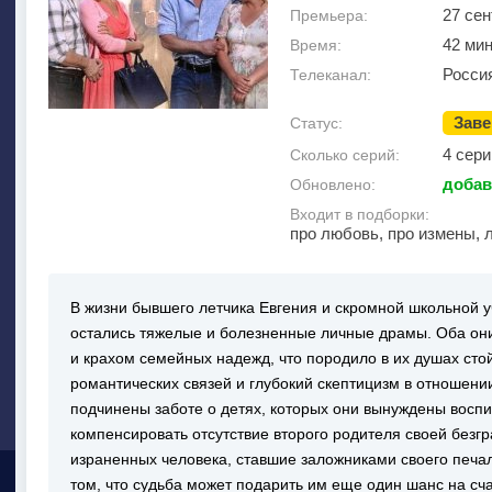
27 сен
Премьера:
42 ми
Время:
Росси
Телеканал:
Зав
Статус:
4 сери
Сколько серий:
добав
Обновлено:
Входит в подборки:
про любовь, про измены, 
В жизни бывшего летчика Евгения и скромной школьной 
остались тяжелые и болезненные личные драмы. Оба они
и крахом семейных надежд, что породило в их душах ст
романтических связей и глубокий скептицизм в отношени
подчинены заботе о детях, которых они вынуждены воспи
компенсировать отсутствие второго родителя своей безг
израненных человека, ставшие заложниками своего печа
том, что судьба может подарить им еще один шанс на сч