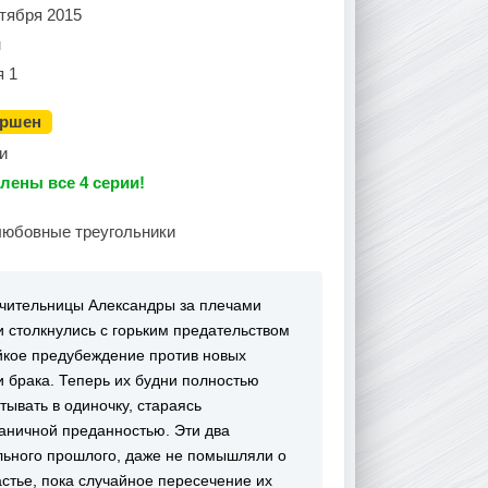
тября 2015
н
я 1
ершен
и
лены все 4 серии!
любовные треугольники
учительницы Александры за плечами
 столкнулись с горьким предательством
ойкое предубеждение против новых
и брака. Теперь их будни полностью
тывать в одиночку, стараясь
раничной преданностью. Эти два
льного прошлого, даже не помышляли о
астье, пока случайное пересечение их