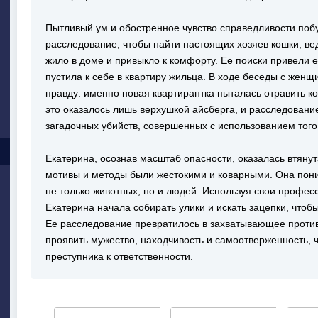
Пытливый ум и обостренное чувство справедливости поб
расследование, чтобы найти настоящих хозяев кошки, ве
жило в доме и привыкло к комфорту. Ее поиски привели 
пустила к себе в квартиру жильца. В ходе беседы с же
правду: именно новая квартирантка пыталась отравить кош
это оказалось лишь верхушкой айсберга, и расследовани
загадочных убийств, совершенных с использованием того
Екатерина, осознав масштаб опасности, оказалась втянут
мотивы и методы были жестокими и коварными. Она поним
не только животных, но и людей. Используя свои профес
Екатерина начала собирать улики и искать зацепки, чтобы
Ее расследование превратилось в захватывающее против
проявить мужество, находчивость и самоотверженность, 
преступника к ответственности.