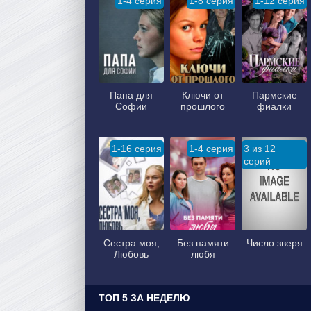
1-4 серия
1-8 серия
1-12 серия
Папа для
Ключи от
Пармские
Софии
прошлого
фиалки
1-16 серия
1-4 серия
3 из 12
серий
Сестра моя,
Без памяти
Число зверя
Любовь
любя
ТОП 5 ЗА НЕДЕЛЮ