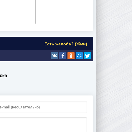
Есть жалоба? (Жми)
кже