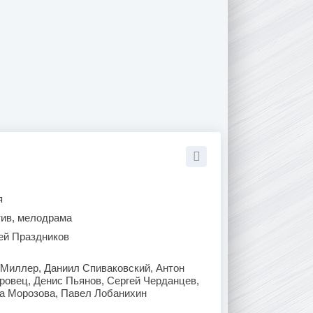
я
тив, мелодрама
ей Праздников
Миллер, Даниил Спиваковский, Антон
ровец, Денис Пьянов, Сергей Черданцев,
на Морозова, Павел Лобанихин