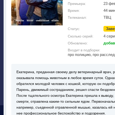
23 фе
Премьера:
44 ми
Время:
ТВЦ
Телеканал:
Зав
Статус:
4 сери
Сколько серий:
добав
Обновлено:
Входит в подборки:
про полицию, про расслед
Екатерина, преданная своему делу ветеринарный врач, р
оказывала помощь животным в любое время суток. Однаж
обратился молодой человек с кошкой, которую он подобр
Парень, движимый состраданием, решил спасти бездомное
После тщательного осмотра Екатерина пришла к выводу, 
смерти, отравлена каким-то сильным ядом. Первоначаль
например, съеденной отравленной мышью, казалась ей н
нее профессиональное беспокойство и подозрения.