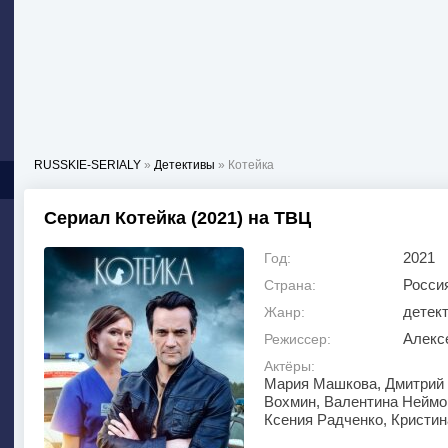
RUSSKIE-SERIALY
»
Детективы
» Котейка
Сериал Котейка (2021) на ТВЦ
2021
Год:
Росси
Страна:
детек
Жанр:
Алекс
Режиссер:
Актёры:
Мария Машкова, Дмитрий 
Вохмин, Валентина Неймо
Ксения Радченко, Кристи