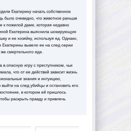
удили Екатерину начать собственное
дь было очевидно, что животное раньше
ее к пожилой даме, которая недавно
нщиной Екатерина выяснила шокирующую
ку и ее хозяйку, используя яд. Однако,
е Екатерины вывело ее на след серии
 же смертельного яда.
а в опасную игру с преступником, чьи
ала, что от ее действий зависит жизнь
сиональные знания и интуицию,
 выйти на след убийцы и остановить его.
остояние, в котором ей пришлось
чтобы раскрыть правду и привлечь