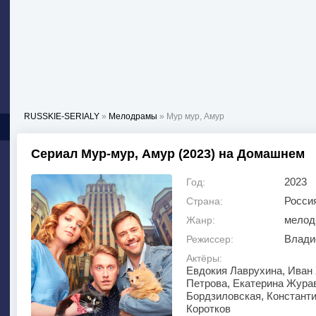
RUSSKIE-SERIALY
»
Мелодрамы
» Мур мур, Амур
Сериал Мур-мур, Амур (2023) на Домашнем
2023
Год:
Росси
Страна:
мелод
Жанр:
Влади
Режиссер:
Актёры:
Евдокия Лаврухина, Иван
Петрова, Екатерина Журав
Бордзиловская, Константи
Коротков