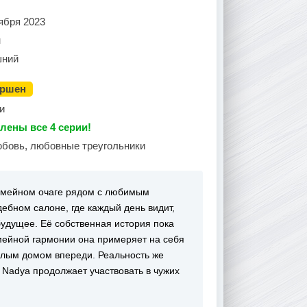
ября 2023
н
ний
ершен
и
лены все 4 серии!
юбовь, любовные треугольники
 семейном очаге рядом с любимым
ебном салоне, где каждый день видит,
будущее. Её собственная история пока
емейной гармонии она примеряет на себя
плым домом впереди. Реальность же
 Nadya продолжает участвовать в чужих