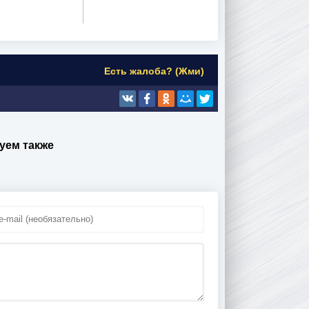
Есть жалоба? (Жми)
уем также