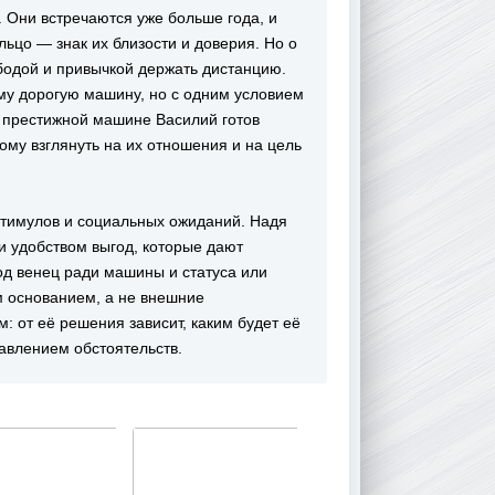
. Они встречаются уже больше года, и
цо — знак их близости и доверия. Но о
вободой и привычкой держать дистанцию.
му дорогую машину, но с одним условием
й престижной машине Василий готов
вому взглянуть на их отношения и на цель
стимулов и социальных ожиданий. Надя
и удобством выгод, которые дают
од венец ради машины и статуса или
ым основанием, а не внешние
: от её решения зависит, каким будет её
авлением обстоятельств.