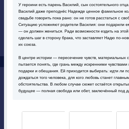
У героини есть парень Василий, сын состоятельного отца
Василий даже преподнёс Надежде ценное фамильное коль
свадьбе говорить пока рано: он не готов расстаться с с
Ситуацию усложняют родители Василия: они подарили е
— он должен жениться. Ради возможности ездить на это
сделать шаг в сторону брака, что заставляет Надю по-но
их союза.
В центре истории — пересечение чувств, материальных 
пытается понять, где грань между искренними чувствами 
подарки и обещания. Ей приходится выбирать: идти ли п
дождаться того человека, для кого любовь станет главн
обстоятельства. В любом случае сюжет остаётся открытым
будущее — полная свобода или обет, заключённый под д