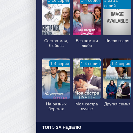
1-16 серия
1-4 серия
3 из 12
серий
Сестра моя,
Без памяти
Число зверя
Любовь
любя
1-4 серия
1-4 серия
1-4 серия
На разных
Моя сестра
Другая семья
берегах
лучше
ТОП 5 ЗА НЕДЕЛЮ