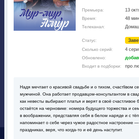
13 окт
Премьера:
48 ми
Время:
Домаш
Телеканал:
Зав
Статус:
4 сери
Сколько серий:
добав
Обновлено:
про л
Входит в подборки:
Надя мечтает о красивой свадьбе и о тихом, счастliвом
мужчиной. Она работает продавцом-консультантом в свад
как невесты выбирают платья и верят в своё счастливое 
остаётся на черновике: номера будущего торжества и с
в воображении, представляя себя в белом наряде и с тё
напоминает о себе через чужое радостное настроение —
праздниках, веря, что когда-то и её день наступит.