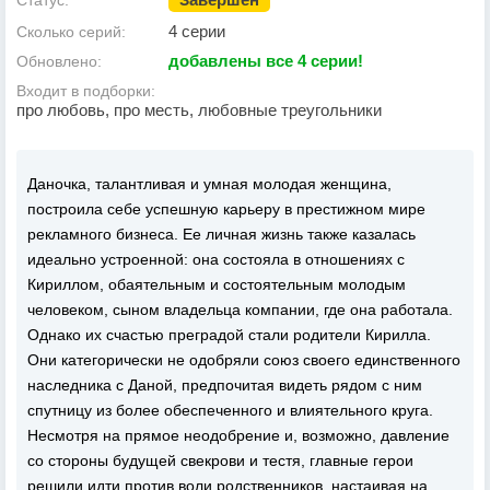
Статус:
4 серии
Сколько серий:
добавлены все 4 серии!
Обновлено:
Входит в подборки:
про любовь, про месть, любовные треугольники
Даночка, талантливая и умная молодая женщина,
построила себе успешную карьеру в престижном мире
рекламного бизнеса. Ее личная жизнь также казалась
идеально устроенной: она состояла в отношениях с
Кириллом, обаятельным и состоятельным молодым
человеком, сыном владельца компании, где она работала.
Однако их счастью преградой стали родители Кирилла.
Они категорически не одобряли союз своего единственного
наследника с Даной, предпочитая видеть рядом с ним
спутницу из более обеспеченного и влиятельного круга.
Несмотря на прямое неодобрение и, возможно, давление
со стороны будущей свекрови и тестя, главные герои
решили идти против воли родственников, настаивая на