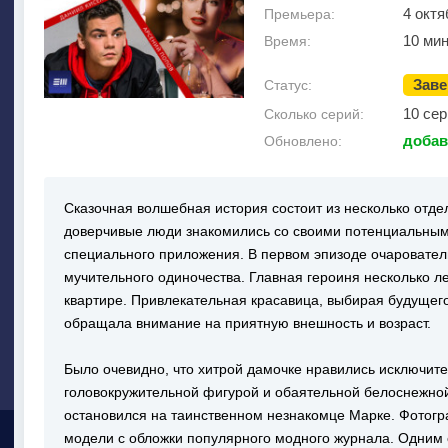
4 октя
Премьера:
10 ми
Время:
Зав
Статус:
10 сер
Сколько серий:
добав
Обновлено:
Сказочная волшебная история состоит из несколько отде
доверчивые люди знакомились со своими потенциальны
специального приложения. В первом эпизоде очаровател
мучительного одиночества. Главная героиня несколько 
квартире. Привлекательная красавица, выбирая будущего
обращала внимание на приятную внешность и возраст.
Было очевидно, что хитрой дамочке нравились исключит
головокружительной фигурой и обаятельной белоснежно
остановился на таинственном незнакомце Марке. Фотог
модели с обложки популярного модного журнала. Одним