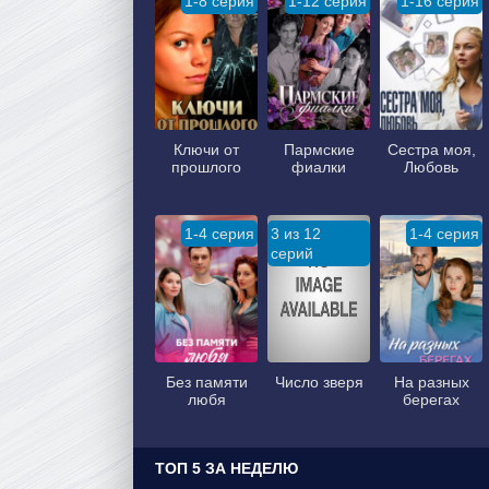
1-8 серия
1-12 серия
1-16 серия
Ключи от
Пармские
Сестра моя,
прошлого
фиалки
Любовь
1-4 серия
3 из 12
1-4 серия
серий
Без памяти
Число зверя
На разных
любя
берегах
ТОП 5 ЗА НЕДЕЛЮ