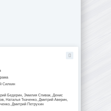
я
рама
й Силкин
трий Бедерин, Эмилия Спивак, Денис
в, Наталья Ткаченко, Дмитрий Аверин,
ченко, Дмитрий Петрухин