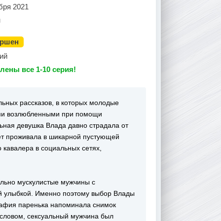
бря 2021
н
ершен
ий
лены все 1-10 серия!
льных рассказов, в которых молодые
ми возлюбленными при помощи
ьная девушка Влада давно страдала от
лет проживала в шикарной пустующей
 кавалера в социальных сетях,
ельно мускулистые мужчины с
й улыбкой. Именно поэтому выбор Влады
рафия паренька напоминала снимок
 словом, сексуальный мужчина был