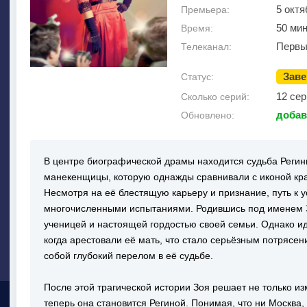
5 октя
Премьера:
50 ми
Время:
Первы
Телеканал:
Зав
Статус:
12 сер
Сколько серий:
добав
Обновлено:
В центре биографической драмы находится судьба Регин
манекенщицы, которую однажды сравнивали с иконой кр
Несмотря на её блестящую карьеру и признание, путь к 
многочисленными испытаниями. Родившись под именем З
ученицей и настоящей гордостью своей семьи. Однако ид
когда арестовали её мать, что стало серьёзным потрясе
собой глубокий перелом в её судьбе.
После этой трагической истории Зоя решает не только из
теперь она становится Региной. Понимая, что ни Москва,