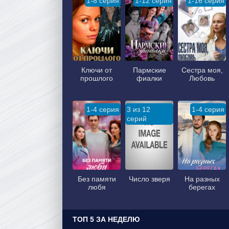
1-8 серия
1-12 серия
1-16 серия
Ключи от
Пармские
Сестра моя,
прошлого
фиалки
Любовь
1-4 серия
3 из 12
1-4 серия
серий
Без памяти
Число зверя
На разных
любя
берегах
ТОП 5 ЗА НЕДЕЛЮ