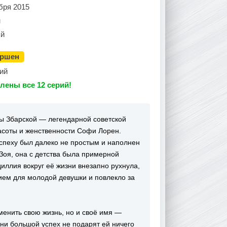
бря 2015
н
й
ершен
ий
лены все 12 серий!
ы Збарской — легендарной советской
асоты и женственности Софи Лорен.
успеху был далеко не простым и наполнен
оя, она с детства была примерной
иллия вокруг её жизни внезапно рухнула,
нием для молодой девушки и повлекло за
менить свою жизнь, но и своё имя —
 ни большой успех не подарят ей ничего