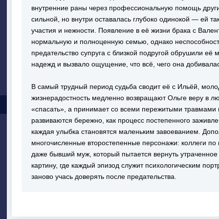
внутренние раны через профессиональную помощь други
сильной, но внутри оставалась глубоко одинокой — ей та
участия и нежности. Появление в её жизни брака с Вале
нормальную и полноценную семью, однако неспособност
предательство супруга с близкой подругой обрушили её 
надежд и вызвало ощущение, что всё, чего она добивалас
В самый трудный период судьба сводит её с Ильёй, моло
жизнерадостность медленно возвращают Ольге веру в лю
«спасать», а принимает со всеми пережитыми травмами 
развиваются бережно, как процесс постепенного заживл
каждая улыбка становятся маленьким завоеванием. Доп
многочисленные второстепенные персонажи: коллеги по 
даже бывший муж, который пытается вернуть утраченное
картину, где каждый эпизод служит психологическим пор
заново учась доверять после предательства.