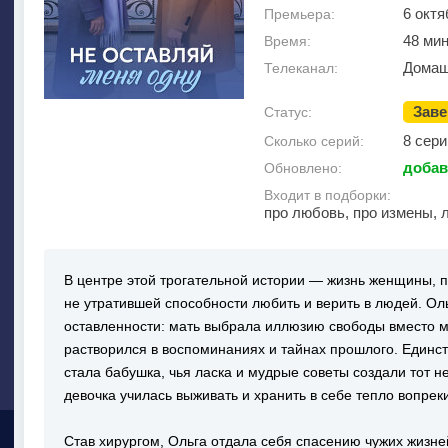
6 октя
Премьера:
48 мин
Время:
Домаш
Телеканал:
Зав
Статус:
8 сери
Сколько серий:
добав
Обновлено:
Входит в подборки:
про любовь, про измены, 
В центре этой трогательной истории — жизнь женщины, 
не утратившей способности любить и верить в людей. Оль
оставленности: мать выбрала иллюзию свободы вместо ма
растворился в воспоминаниях и тайнах прошлого. Един
стала бабушка, чья ласка и мудрые советы создали тот н
девочка училась выживать и хранить в себе тепло вопрек
Став хирургом, Ольга отдала себя спасению чужих жизне