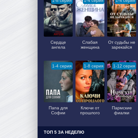
1-8 серия
1-4 серия
1-4 серия
Сердце
Слабая
От судьбы не
ангела
женщина
зарекайся
1-4 серия
1-8 серия
1-12 серия
Папа для
Ключи от
Пармские
Софии
прошлого
фиалки
ТОП 5 ЗА НЕДЕЛЮ