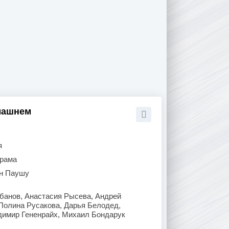
омашнем
я
рама
н Паушу
банов, Анастасия Рысева, Андрей
Полина Русакова, Дарья Белодед,
димир Гененрайх, Михаил Бондарук