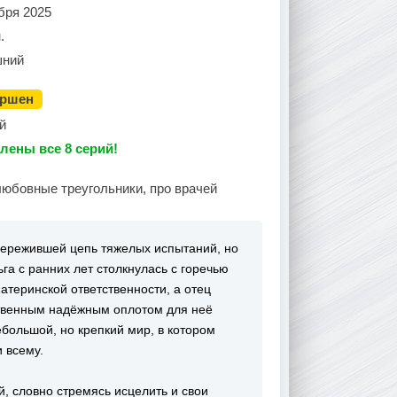
бря 2025
.
ний
ершен
й
лены все 8 серий!
любовные треугольники, про врачей
пережившей цепь тяжелых испытаний, но
га с ранних лет столкнулась с горечью
теринской ответственности, а отец
ственным надёжным оплотом для неё
ебольшой, но крепкий мир, в котором
и всему.
й, словно стремясь исцелить и свои