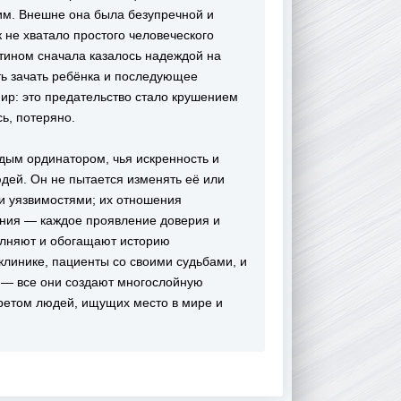
м. Внешне она была безупречной и
к не хватало простого человеческого
нтином сначала казалось надеждой на
ь зачать ребёнка и последующее
мир: это предательство стало крушением
ь, потеряно.
дым ординатором, чья искренность и
дей. Он не пытается изменять её или
и уязвимостями; их отношения
ения — каждое проявление доверия и
олняют и обогащают историю
клинике, пациенты со своими судьбами, и
 — все они создают многослойную
третом людей, ищущих место в мире и