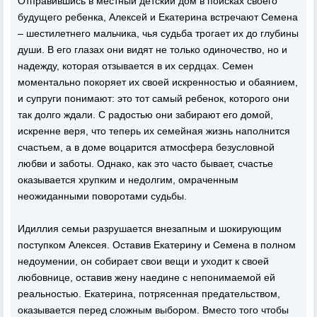
Отправившись в местный детский дом в поисках своего
будущего ребенка, Алексей и Екатерина встречают Семена
– шестилетнего мальчика, чья судьба трогает их до глубины
души. В его глазах они видят не только одиночество, но и
надежду, которая отзывается в их сердцах. Семен
моментально покоряет их своей искренностью и обаянием,
и супруги понимают: это тот самый ребенок, которого они
так долго ждали. С радостью они забирают его домой,
искренне веря, что теперь их семейная жизнь наполнится
счастьем, а в доме воцарится атмосфера безусловной
любви и заботы. Однако, как это часто бывает, счастье
оказывается хрупким и недолгим, омраченным
неожиданными поворотами судьбы.
Идиллия семьи разрушается внезапным и шокирующим
поступком Алексея. Оставив Екатерину и Семена в полном
недоумении, он собирает свои вещи и уходит к своей
любовнице, оставив жену наедине с непонимаемой ей
реальностью. Екатерина, потрясенная предательством,
оказывается перед сложным выбором. Вместо того чтобы