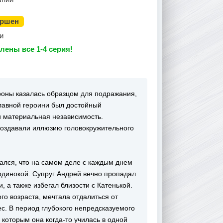
ершен
и
лены все 1-4 серия!
роны казалась образцом для подражания,
лавной героини был достойный
и материальная независимость.
оздавали иллюзию головокружительного
ался, что на самом деле с каждым днем
одинокой. Супруг Андрей вечно пропадал
 а также избегал близости с Катенькой.
го возраста, мечтала отдалиться от
с. В период глубокого непредсказуемого
 которым она когда-то училась в одной