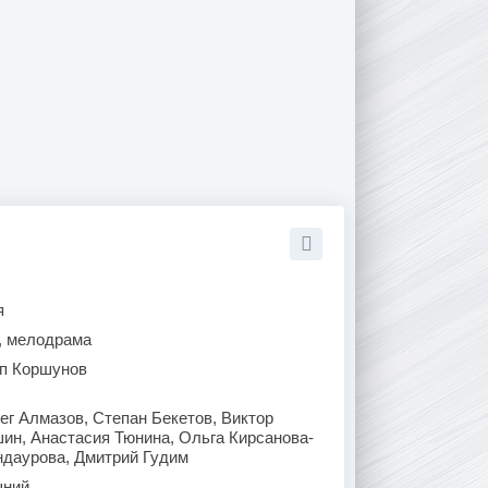
я
, мелодрама
п Коршунов
г Алмазов, Степан Бекетов, Виктор
ин, Анастасия Тюнина, Ольга Кирсанова-
ндаурова, Дмитрий Гудим
ний