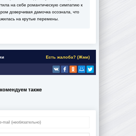
тила на себе романтическую симпатию к
ером доверчивая дамочка осознала, что
ажилась на крутые перемены.
ии
Есть жалоба? (Жми)
комендуем также