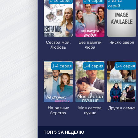
1-16 серия
1-4 серия
3 из 12
серий
Сестра моя,
Без памяти
Число зверя
Любовь
любя
1-4 серия
1-4 серия
1-4 серия
На разных
Моя сестра
Другая семья
берегах
лучше
ТОП 5 ЗА НЕДЕЛЮ