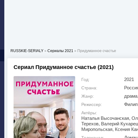
RUSSKIE-SERIALY
»
Сериалы 2021
» Придуманное счастье
Сериал Придуманное счастье (2021)
2021
Год:
Росси
Страна:
драма
Жанр:
Филип
Режиссер:
Актёры:
Наталья Высочанская, Оле
Терехов, Валерий Кухареш
Миропольская, Ксения Ка
Домаш
Телеканал: