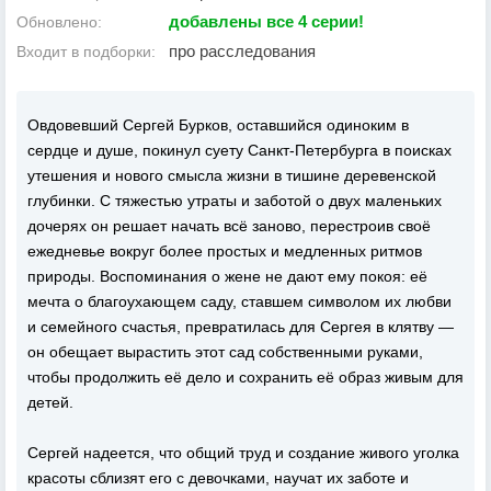
добавлены все 4 серии!
Обновлено:
про расследования
Входит в подборки:
Овдовевший Сергей Бурков, оставшийся одиноким в
сердце и душе, покинул суету Санкт‑Петербурга в поисках
утешения и нового смысла жизни в тишине деревенской
глубинки. С тяжестью утраты и заботой о двух маленьких
дочерях он решает начать всё заново, перестроив своё
ежедневье вокруг более простых и медленных ритмов
природы. Воспоминания о жене не дают ему покоя: её
мечта о благоухающем саду, ставшем символом их любви
и семейного счастья, превратилась для Сергея в клятву —
он обещает вырастить этот сад собственными руками,
чтобы продолжить её дело и сохранить её образ живым для
детей.
Сергей надеется, что общий труд и создание живого уголка
красоты сблизят его с девочками, научат их заботе и