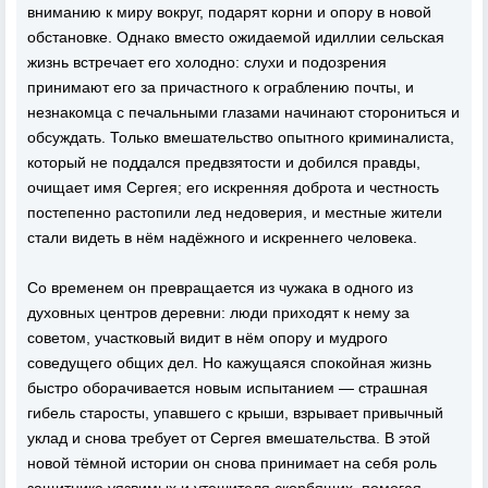
вниманию к миру вокруг, подарят корни и опору в новой
обстановке. Однако вместо ожидаемой идиллии сельская
жизнь встречает его холодно: слухи и подозрения
принимают его за причастного к ограблению почты, и
незнакомца с печальными глазами начинают сторониться и
обсуждать. Только вмешательство опытного криминалиста,
который не поддался предвзятости и добился правды,
очищает имя Сергея; его искренняя доброта и честность
постепенно растопили лед недоверия, и местные жители
стали видеть в нём надёжного и искреннего человека.
Со временем он превращается из чужака в одного из
духовных центров деревни: люди приходят к нему за
советом, участковый видит в нём опору и мудрого
соведущего общих дел. Но кажущаяся спокойная жизнь
быстро оборачивается новым испытанием — страшная
гибель старосты, упавшего с крыши, взрывает привычный
уклад и снова требует от Сергея вмешательства. В этой
новой тёмной истории он снова принимает на себя роль