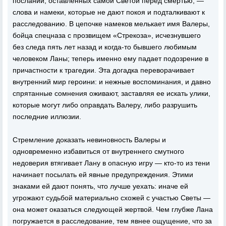
посланий, оставленных самой Светой перед смертью, —
слова и намеки, которые не дают покоя и подталкивают к
расследованию. В цепочке намеков мелькает имя Валеры,
бойца спецназа с прозвищем «Стрекоза», исчезнувшего
без следа пять лет назад и когда-то бывшего любимым
человеком Ланы; теперь именно ему падает подозрение в
причастности к трагедии. Эта догадка переворачивает
внутренний мир героини: и нежные воспоминания, и давно
спрятанные сомнения оживают, заставляя ее искать улики,
которые могут либо оправдать Валеру, либо разрушить
последние иллюзии.
Стремление доказать невиновность Валеры и
одновременно избавиться от внутреннего смутного
недоверия втягивает Лану в опасную игру — кто-то из тени
начинает посылать ей явные предупреждения. Этими
знаками ей дают понять, что лучше уехать: иначе ей
угрожают судьбой материально схожей с участью Светы —
она может оказаться следующей жертвой. Чем глубже Лана
погружается в расследование, тем явнее ощущение, что за