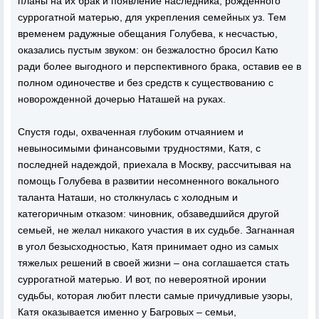
планы на их брак и появление наследника, рожденного
суррогатной матерью, для укрепления семейных уз. Тем
временем радужные обещания Голубева, к несчастью,
оказались пустым звуком: он безжалостно бросил Катю
ради более выгодного и перспективного брака, оставив ее в
полном одиночестве и без средств к существованию с
новорожденной дочерью Наташей на руках.
Спустя годы, охваченная глубоким отчаянием и
невыносимыми финансовыми трудностями, Катя, с
последней надеждой, приехала в Москву, рассчитывая на
помощь Голубева в развитии несомненного вокального
таланта Наташи, но столкнулась с холодным и
категоричным отказом: чиновник, обзаведшийся другой
семьей, не желал никакого участия в их судьбе. Загнанная
в угол безысходностью, Катя принимает одно из самых
тяжелых решений в своей жизни – она соглашается стать
суррогатной матерью. И вот, по невероятной иронии
судьбы, которая любит плести самые причудливые узоры,
Катя оказывается именно у Багровых – семьи,