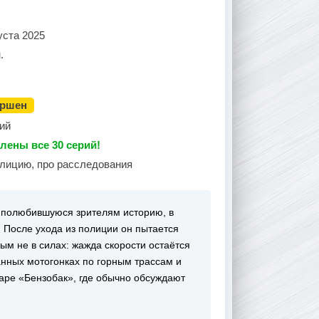
уста 2025
.
ершен
ий
лены все 30 серий!
олицию, про расследования
ь полюбившуюся зрителям историю, в
 После ухода из полиции он пытается
ым не в силах: жажда скорости остаётся
анных мотогонках по горным трассам и
аре «Бензобак», где обычно обсуждают