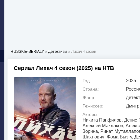
RUSSKIE-SERIALY
»
Детективы
» Лихач 4 сезон
Сериал Лихач 4 сезон (2025) на НТВ
2025
Год:
Росси
Страна:
детек
Жанр:
Дмитр
Режиссер:
Актёры:
Никита Панфилов, Денис 
Алексей Маклаков, Алекс
Зорина, Ринат Муталлапов
Шахнович, Фома Бызгу, Де