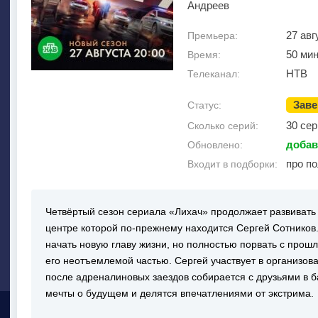
Андреев
27 авг
Премьера:
50 мин
Время:
НТВ
Телеканал:
Зав
Статус:
30 сер
Сколько серий:
добав
Обновлено:
про п
Входит в подборки:
Четвёртый сезон сериала «Лихач» продолжает развиват
центре которой по‐прежнему находится Сергей Сотников.
начать новую главу жизни, но полностью порвать с прошл
его неотъемлемой частью. Сергей участвует в организов
после адреналиновых заездов собирается с друзьями в б
мечты о будущем и делятся впечатлениями от экстрима.