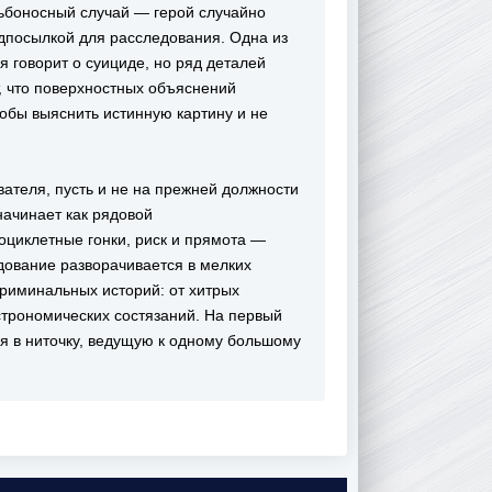
ьбоносный случай — герой случайно
едпосылкой для расследования. Одна из
 говорит о суициде, но ряд деталей
, что поверхностных объяснений
обы выяснить истинную картину и не
вателя, пусть и не на прежней должности
начинает как рядовой
оциклетные гонки, риск и прямота —
дование разворачивается в мелких
криминальных историй: от хитрых
строномических состязаний. На первый
я в ниточку, ведущую к одному большому