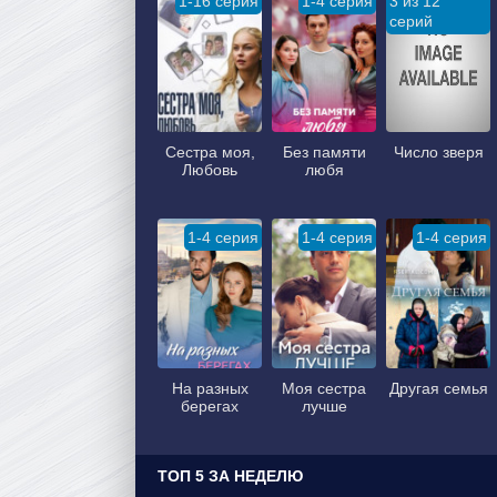
1-16 серия
1-4 серия
3 из 12
серий
Сестра моя,
Без памяти
Число зверя
Любовь
любя
1-4 серия
1-4 серия
1-4 серия
На разных
Моя сестра
Другая семья
берегах
лучше
ТОП 5 ЗА НЕДЕЛЮ