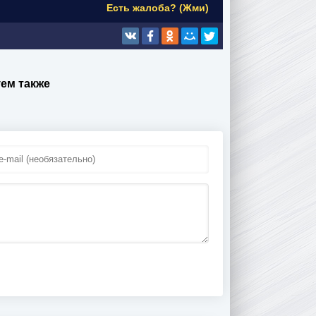
Есть жалоба? (Жми)
ем также