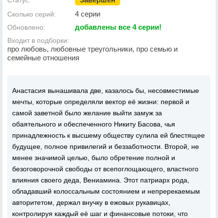
Статус:
4 серии
Сколько серий:
добавлены все 4 серии!
Обновлено:
Входит в подборки:
про любовь, любовные треугольники, про семью и
семейные отношения
Анастасия вынашивала две, казалось бы, несовместимые
мечты, которые определяли вектор её жизни: первой и
самой заветной было желание выйти замуж за
обаятельного и обеспеченного Никиту Басова, чья
принадлежность к высшему обществу сулила ей блестящее
будущее, полное привилегий и беззаботности. Второй, не
менее значимой целью, было обретение полной и
безоговорочной свободы от всепоглощающего, властного
влияния своего деда, Вениамина. Этот патриарх рода,
обладавший колоссальным состоянием и непререкаемым
авторитетом, держал внучку в ежовых рукавицах,
контролируя каждый её шаг и финансовые потоки, что