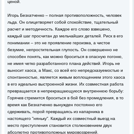
ценой.
Игорь Безхатченко – полная противоположность, человек
льда. Он олицетворяет собой спокойствие, тщательный
расчет и методичность. Каждое его слово взвешено,
каждый шаг просчитан до мельчайших деталей. Риск в его
понимании – это не проявление героизма, а чистое
безумие, непростительная глупость. Он совершенно не
способен понять, как можно броситься в опасную погоню,
не имея четко разработанного плана действий. Игорь не
выносит хаоса, а Макс, со всей его непредсказуемостью и
спонтанностью, является живым воплощением этого хаоса
в его идеально выстроенной жизни. Их совместная работа
превращается в непрекращающуюся внутреннюю борьбу:
Горячев стремится броситься в бой без промедления, в то
время как Безхатченко вынужден постоянно его
сдерживать, порой превращаясь из напарника в
настоящего "няньку". Каждый их совместный выезд на
место преступления становится столкновением двух
абсолютно противоположных мировоззрений.