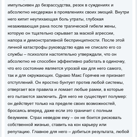
импульсивен до безрассудства, резок в суждениях и
абсолютно несдержан в проявлениях своих эмоций. Внутри
него кипит неутихающая боль утраты, глубокая
незаживающая рана после трагической гибели жены,
которую он тщательно скрывает за маской агрессии,
напора и демонстративной беспринципности. После этой
личной катастрофы руководство едва не списало его со
службы – психологи настоятельно утверждали, что он
абсолютно не способен эффективно работать в одиночку,
что его состояние является угрозой как для него самого,
так и для окружающих. Однако Макс Горячев не признает
отступлений. Он яростно бунтует против любой системы,
отвергает все правила и ломает любые рамки, в которые
его пытаются заключить. Для него не существует полумер:
он действует только на пределе своих возможностей,
бросаясь вперед, даже если это граничит с полным
безумием. Страх неведом ему – он не боится рисковать
собственной жизнью, ставить на кон карьеру или
репутацию. Главное для него – добиться результата, любой