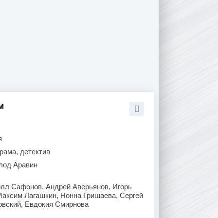
м
я
рама, детектив
лод Аравин
илл Сафонов, Андрей Аверьянов, Игорь
Максим Лагашкин, Нонна Гришаева, Сергей
вский, Евдокия Смирнова