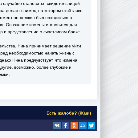
а случайно становится свидетельницей
Она делает снимок, на котором отчётливо
момент он должен был находиться в
ия. Осознание измены становится для
 и представление о счастливом браке.
тельства, Нина принимает решение уйти
перед необходимостью начать жизнь с
днако Нина предчувствует, что измена
ругие, возможно, более глубокие и
емьи.
Есть жалоба? (Жми)