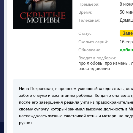
8 июн
Премьера:
50 ми
Время:
Домаш
Телеканал:
Зав
Статус:
16 сер
Сколько серий:
добав
Обновлено:
Входит в подборки:
про любовь, про измены, 
расследования
Нина Покровская, в прошлом успешный следователь, оста
заботе о муже и воспитанию ребёнка. Когда-то она вела 
после его завершения решила уйти из правоохранительн
своему супругу, который занимал высокую должность в М
наслаждалась жизнью счастливой жены и матери, не подо
рухнет.