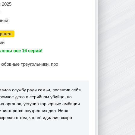
я 2025
н
ний
ершен
ий
лены все 16 серий!
любовные треугольники, про
вила службу ради семьи, посвятив себя
громкое дело о серийном убийце, но
ых органов, уступив карьерные амбиции
инистерстве внутренних дел. Нина
зревая о том, что её идиллия скоро