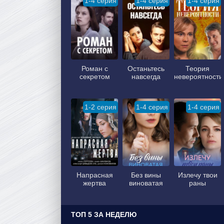
1-4 серия
1-4 серия
1-4 серия
Роман с
Останьтесь
Теория
секретом
навсегда
невероятности
1-2 серия
1-4 серия
1-4 серия
Напрасная
Без вины
Излечу твои
жертва
виноватая
раны
ТОП 5 ЗА НЕДЕЛЮ