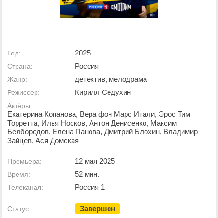
2025
Год:
Россия
Страна:
детектив, мелодрама
Жанр:
Кирилл Седухин
Режиссер:
Актёры:
Екатерина Копанова, Вера фон Марс Итали, Эрос Тим
Торретта, Илья Носков, Антон Денисенко, Максим
Белбородов, Елена Панова, Дмитрий Блохин, Владимир
Зайцев, Ася Домская
12 мая 2025
Премьера:
52 мин.
Время:
Россия 1
Телеканал:
Завершен
Статус: