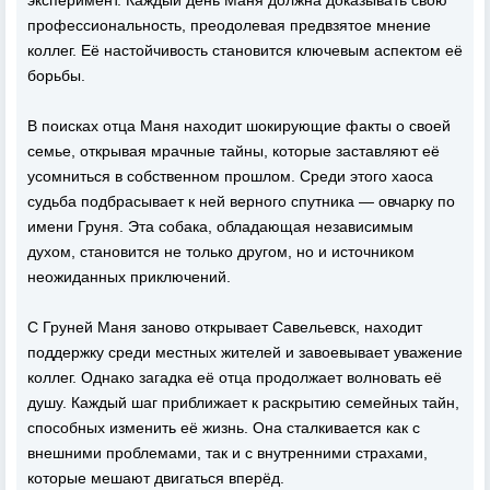
эксперимент. Каждый день Маня должна доказывать свою
профессиональность, преодолевая предвзятое мнение
коллег. Её настойчивость становится ключевым аспектом её
борьбы.
В поисках отца Маня находит шокирующие факты о своей
семье, открывая мрачные тайны, которые заставляют её
усомниться в собственном прошлом. Среди этого хаоса
судьба подбрасывает к ней верного спутника — овчарку по
имени Груня. Эта собака, обладающая независимым
духом, становится не только другом, но и источником
неожиданных приключений.
С Груней Маня заново открывает Савельевск, находит
поддержку среди местных жителей и завоевывает уважение
коллег. Однако загадка её отца продолжает волновать её
душу. Каждый шаг приближает к раскрытию семейных тайн,
способных изменить её жизнь. Она сталкивается как с
внешними проблемами, так и с внутренними страхами,
которые мешают двигаться вперёд.