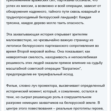
приближением вражеских сил, партизаны осознали, что
успех их миссии, а возможно и всей операции, зависит от
обнаружения надежного, тайного пути сквозь коварный и
труднопроходимый белорусский ландшафт. Каждая
трясина, каждое дерево могло таить опасность.
Эта захватывающая история открывает зрителям
малоизвестную, но чрезвычайно важную страницу из
летописи белорусского партизанского сопротивления во
время Второй мировой войны. Она показывает, как
невероятная смелость, находчивость и непоколебимая
решимость этих людей оказали прямое влияние на судьбу
масштабной советской операции "Багратион",
предопределив ее триумфальный исход.
Фильм, словно луч прожектора, высвечивает определенный
исторический момент, который, к сожалению, остался в
тени, но сыграл решающую роль в сокрушительном
разгроме немецких захватчиков на белорусской земле. В
центре этого повествования – реальные прототипы героев,