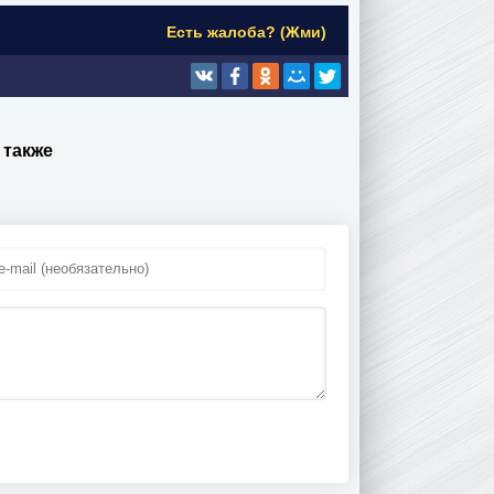
Есть жалоба? (Жми)
 также