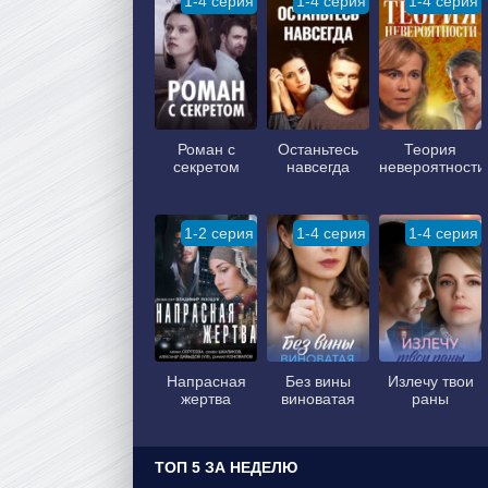
1-4 серия
1-4 серия
1-4 серия
Роман с
Останьтесь
Теория
секретом
навсегда
невероятности
1-2 серия
1-4 серия
1-4 серия
Напрасная
Без вины
Излечу твои
жертва
виноватая
раны
ТОП 5 ЗА НЕДЕЛЮ