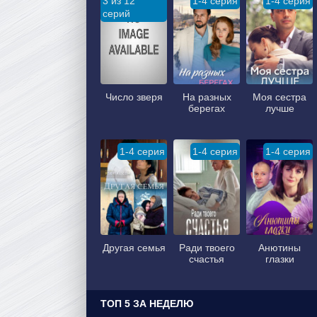
3 из 12
1-4 серия
1-4 серия
серий
Число зверя
На разных
Моя сестра
берегах
лучше
1-4 серия
1-4 серия
1-4 серия
Другая семья
Ради твоего
Анютины
счастья
глазки
ТОП 5 ЗА НЕДЕЛЮ