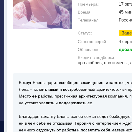
17 окт
Премьера:
45 ми
Время:
Росси
Телеканал:
Зав
Статус:
4 сери
Сколько серий:
добав
Обновлено:
Входит в подборки:
про любовь, про измены, 
Вокруг Елены царит всеобщее восхищение, и кажется, что
Лена – талантливый и востребованный архитектор, чьи 
Место ее работы, престижная архитектурная компания, п
не устают хвалить и поддерживать ее.
Благодаря таланту Елены вся ее семья ведет безбедную 
ни в чем себе не отказывая. Героиня с нетерпением жде
немного отдохнуть от работы и посвятить себя материнс