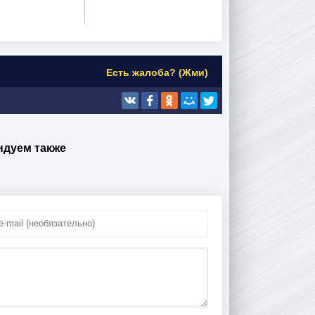
Есть жалоба? (Жми)
ндуем также