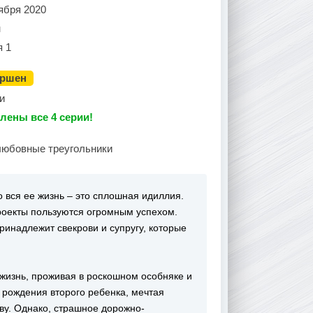
ября 2020
н
я 1
ершен
и
лены все 4 серии!
любовные треугольники
 вся ее жизнь – это сплошная идиллия.
проекты пользуются огромным успехом.
ринадлежит свекрови и супругу, которые
жизнь, проживая в роскошном особняке и
т рождения второго ребенка, мечтая
тву. Однако, страшное дорожно-