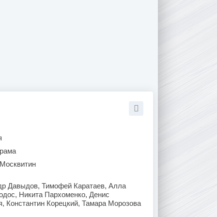
я
рама
 Москвитин
др Давыдов, Тимофей Каратаев, Алла
одос, Никита Пархоменко, Денис
я, Константин Корецкий, Тамара Морозова