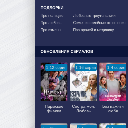
ПОДБОРКИ
Про полицию
Любовные треугольники
Про любовь
Семья и семейные отношения
Про измены
Про врачей и медицину
ОБНОВЛЕНИЯ СЕРИАЛОВ
1-12 серия
1-16 серия
1-4 серия
Пармские
Сестра моя,
Без памяти
фиалки
Любовь
любя