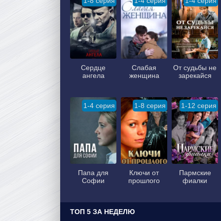
1-8 серия
1-4 серия
1-4 серия
Сердце
Слабая
От судьбы не
ангела
женщина
зарекайся
1-4 серия
1-8 серия
1-12 серия
Папа для
Ключи от
Пармские
Софии
прошлого
фиалки
ТОП 5 ЗА НЕДЕЛЮ