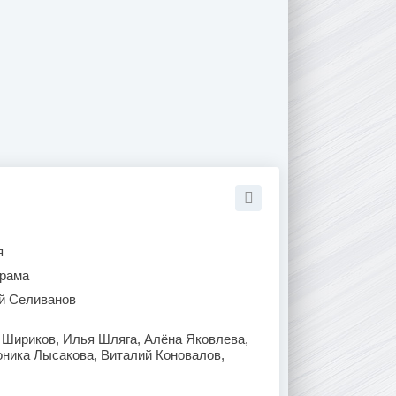
я
рама
й Селиванов
 Шириков, Илья Шляга, Алёна Яковлева,
оника Лысакова, Виталий Коновалов,