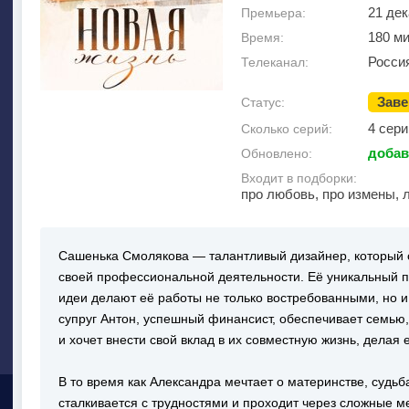
21 де
Премьера:
180 м
Время:
Росси
Телеканал:
Зав
Статус:
4 сери
Сколько серий:
добав
Обновлено:
Входит в подборки:
про любовь, про измены, 
Сашенька Смолякова — талантливый дизайнер, который с
своей профессиональной деятельности. Её уникальный п
идеи делают её работы не только востребованными, но и
супруг Антон, успешный финансист, обеспечивает семью,
и хочет внести свой вклад в их совместную жизнь, делая
В то время как Александра мечтает о материнстве, судьб
сталкивается с трудностями и проходит через сложные 