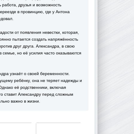
ь работа, друзья и возможность
ереезде в провинцию, где у Антона
едовал.
адости от появления невестки, которая,
тоянно пытается создать напряжённость
ротив друг друга. Александра, в свою
в семье, но её усилия часто оказываются
ндра узнаёт о своей беременности.
дущему ребёнку, она не теряет надежды и
 Однако её родственники, включая
что ставит Александру перед сложным
ельно важно в жизни.