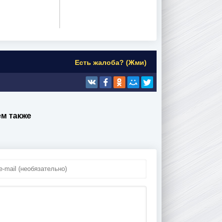
Есть жалоба? (Жми)
м также