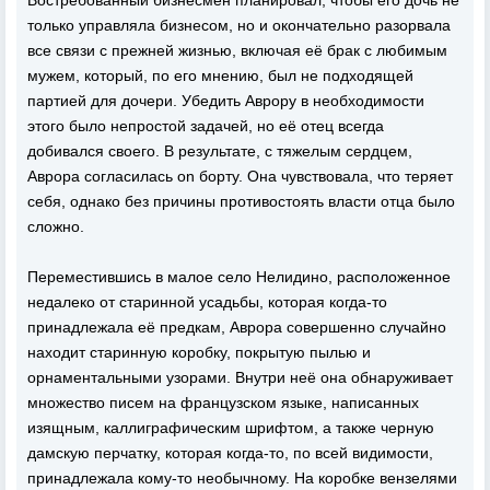
Востребованный бизнесмен планировал, чтобы его дочь не
только управляла бизнесом, но и окончательно разорвала
все связи с прежней жизнью, включая её брак с любимым
мужем, который, по его мнению, был не подходящей
партией для дочери. Убедить Аврору в необходимости
этого было непростой задачей, но её отец всегда
добивался своего. В результате, с тяжелым сердцем,
Аврора согласилась on борту. Она чувствовала, что теряет
себя, однако без причины противостоять власти отца было
сложно.
Переместившись в малое село Нелидино, расположенное
недалеко от старинной усадьбы, которая когда-то
принадлежала её предкам, Аврора совершенно случайно
находит старинную коробку, покрытую пылью и
орнаментальными узорами. Внутри неё она обнаруживает
множество писем на французском языке, написанных
изящным, каллиграфическим шрифтом, а также черную
дамскую перчатку, которая когда-то, по всей видимости,
принадлежала кому-то необычному. На коробке вензелями