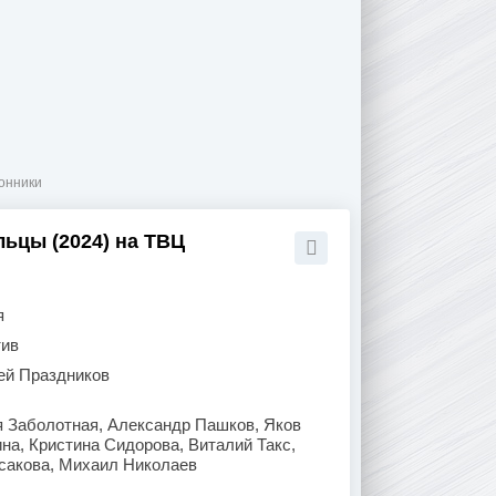
лонники
льцы (2024) на ТВЦ
я
тив
ей Праздников
я Заболотная, Александр Пашков, Яков
а, Кристина Сидорова, Виталий Такс,
усакова, Михаил Николаев