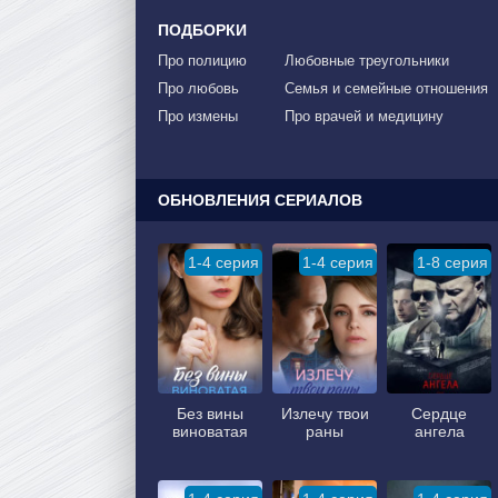
ПОДБОРКИ
Про полицию
Любовные треугольники
Про любовь
Семья и семейные отношения
Про измены
Про врачей и медицину
ОБНОВЛЕНИЯ СЕРИАЛОВ
1-4 серия
1-4 серия
1-8 серия
Без вины
Излечу твои
Сердце
виноватая
раны
ангела