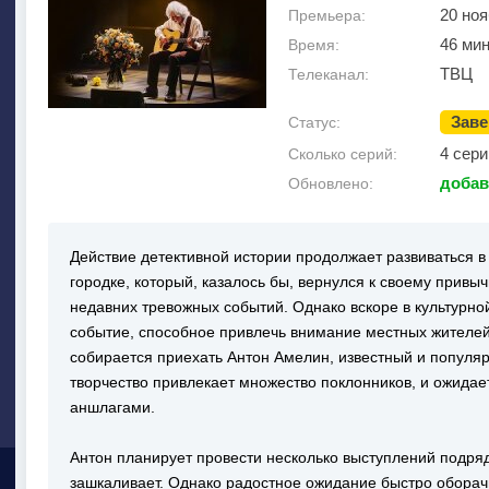
20 ноя
Премьера:
46 мин
Время:
ТВЦ
Телеканал:
Зав
Статус:
4 сери
Сколько серий:
добав
Обновлено:
Действие детективной истории продолжает развиваться 
городке, который, казалось бы, вернулся к своему прив
недавних тревожных событий. Однако вскоре в культурно
событие, способное привлечь внимание местных жителей:
собирается приехать Антон Амелин, известный и популя
творчество привлекает множество поклонников, и ожидает
аншлагами.
Антон планирует провести несколько выступлений подряд,
зашкаливает. Однако радостное ожидание быстро оборач