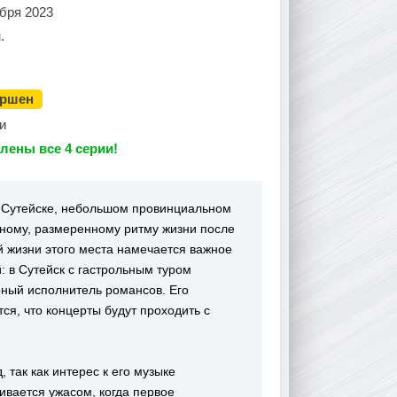
бря 2023
.
ершен
и
лены все 4 серии!
в Сутейске, небольшом провинциальном
ычному, размеренному ритму жизни после
й жизни этого места намечается важное
 в Сутейск с гастрольным туром
рный исполнитель романсов. Его
ся, что концерты будут проходить с
 так как интерес к его музыке
ивается ужасом, когда первое