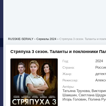
RUSSKIE-SERIALY
»
Сериалы 2024
» Стряпуха 3 сезон. Таланты и пок
Стряпуха 3 сезон. Таланты и поклонники Па
2024
Год:
Росси
Страна:
детек
Жанр:
Алекс
Режиссер:
Актёры:
Татьяна Трунова, Виктори
Шамшин, Светлана Щедрин
Игорь Головин, Полина Р