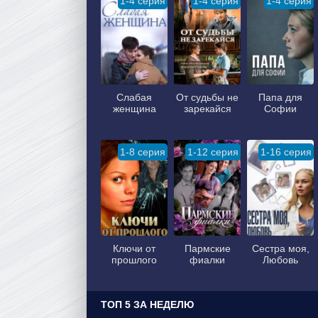
1-4 серия
1-4 серия
1-4 серия
Слабая
От судьбы не
Папа для
женщина
зарекайся
Софии
1-8 серия
1-12 серия
1-16 серия
Ключи от
Пармские
Сестра моя,
прошлого
фиалки
Любовь
ТОП 5 ЗА НЕДЕЛЮ