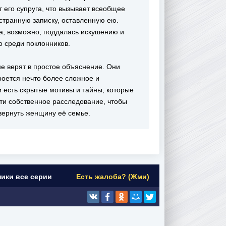
 его супруга, что вызывает всеобщее
 странную записку, оставленную ею.
а, возможно, поддалась искушению и
о среди поклонников.
не верят в простое объяснение. Они
роется нечто более сложное и
и есть скрытые мотивы и тайны, которые
ти собственное расследование, чтобы
 вернуть женщину её семье.
ники все серии
Есть жалоба? (Жми)