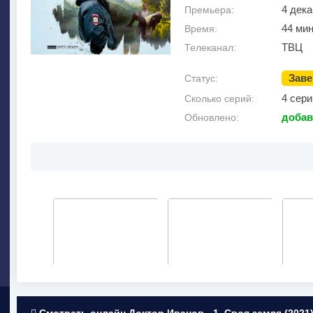
4 дека
Премьера:
44 ми
Время:
ТВЦ
Телеканал:
Зав
Статус:
4 сери
Сколько серий:
добав
Обновлено: