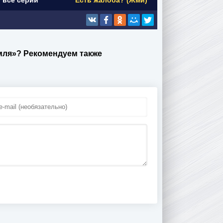
) все серии
Есть жалоба? (Жми)
емля»? Рекомендуем также