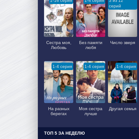
1-16 серия
1-4 серия
3 из 12
серий
Сестра моя,
Без памяти
Число зверя
Любовь
любя
1-4 серия
1-4 серия
1-4 серия
На разных
Моя сестра
Другая семья
берегах
лучше
ТОП 5 ЗА НЕДЕЛЮ