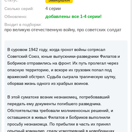
Статус:
4 серии
Сколько серий:
добавлены все 1-4 серии!
Обновлено:
Входит в подборки:
про великую отечественную войну, про советских солдат
В суровом 1942 году, когда грохот войны сотрясал
Советский Союз, юные выпускники-разведчики Филатов и
Бобриков отправились на фронт. Их путь пролегал через
опасную территорию, и вскоре их грузовик попал под
вражеский обстрел. Судьба сыграла трагическую шутку,
оборвав жизнь одного из храбрых воинов.
В этой суматохе возник незнакомец, потребовавший
передать ему документы погибшего разведчика.
Обстоятельства требовали молниеносных решений, и
оставшиеся в живых Филатов и Бобриков выполнили
просьбу незнакомца. По прибытии в часть их принял
опытный командир, сразу усмотревший в новобранцах