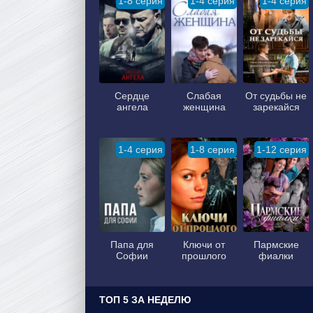
1-8 серия
1-4 серия
1-4 серия
Сердце
Слабая
От судьбы не
ангела
женщина
зарекайся
1-4 серия
1-8 серия
1-12 серия
Папа для
Ключи от
Пармские
Софии
прошлого
фиалки
ТОП 5 ЗА НЕДЕЛЮ