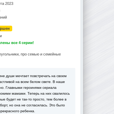
та 2023
н
ний
ершен
и
лены все 4 серии!
еугольники, про семью и семейные
ине души мечтает повстречать на своем
астливой на всем белом свете. В наше
ьно. Главными героинями сериала
нокими мамами. Теперь на них свалилось
ые будет не так-то просто, тем более в
орт, но она не согласилась. Это было
рекрасного ребенка.