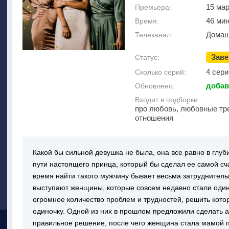
15 мар
Премьера:
46 ми
Время:
Домаш
Телеканал:
Зав
Статус:
4 сери
Сколько серий:
добав
Обновлено:
Входит в подборки:
про любовь, любовные тр
отношения
Какой бы сильной девушка не была, она все равно в глуб
пути настоящего принца, который бы сделал ее самой сч
время найти такого мужчину бывает весьма затруднител
выступают женщины, которые совсем недавно стали оди
огромное количество проблем и трудностей, решить котор
одиночку. Одной из них в прошлом предложили сделать аб
правильное решение, после чего женщина стала мамой п