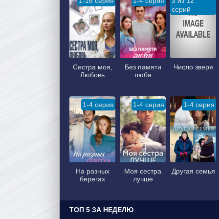
1-16 серия
1-4 серия
3 из 12
серий
Сестра моя,
Без памяти
Число зверя
Любовь
любя
1-4 серия
1-4 серия
1-4 серия
На разных
Моя сестра
Другая семья
берегах
лучше
ТОП 5 ЗА НЕДЕЛЮ