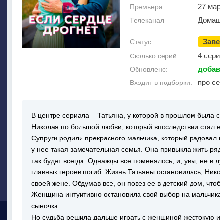
27 мар
Премьера:
Домаш
Телеканал:
Зав
Статус:
4 сери
Сколько серий:
добав
Обновлено:
про с
Входит в подборки:
В центре сериала – Татьяна, у которой в прошлом была 
Николая по большой любви, который впоследствии стал
Супруги родили прекрасного мальчика, который радовал 
у нее такая замечательная семья. Она привыкла жить ряд
так будет всегда. Однажды все поменялось, и, увы, не в л
главных героев погиб. Жизнь Татьяны остановилась, Ник
своей жене. Обдумав все, он повез ее в детский дом, чт
Женщина интуитивно остановила свой выбор на мальчика
сыночка.
Но судьба решила дальше играть с женщиной жестокую игр