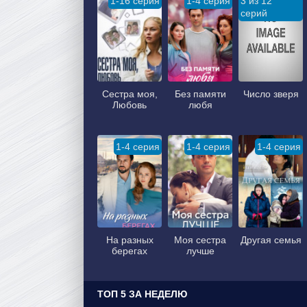
1-16 серия
1-4 серия
3 из 12
серий
Сестра моя,
Без памяти
Число зверя
Любовь
любя
1-4 серия
1-4 серия
1-4 серия
На разных
Моя сестра
Другая семья
берегах
лучше
ТОП 5 ЗА НЕДЕЛЮ