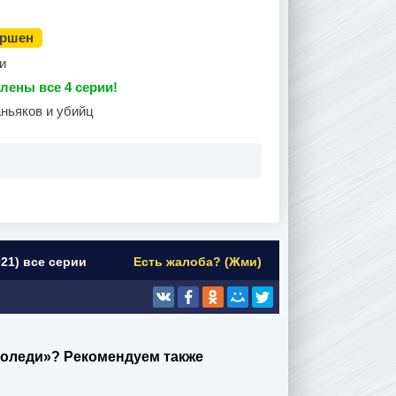
ершен
и
лены все 4 серии!
аньяков и убийц
21) все серии
Есть жалоба? (Жми)
толеди»? Рекомендуем также