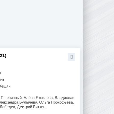
21)
я
тив
Кещян
 Пшеничный, Алёна Яковлева, Владислав
Александра Булычёва, Ольга Прокофьева,
Лебедев, Дмитрий Вяткин