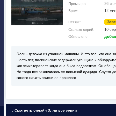
26 ию
Премьера:
12 ми
Время:
Зав
Статус:
10 сер
Сколько серий:
добав
Обновлено:
Элли - девочка из угнанной машины. И это все, что она 
шесть лет, полицейские задержали угонщика и обнаружил
как психотерапевт, когда она была подростком. Он обеща
Но тогда все закончилось ее попыткой суицида. Спустя д
заново начать поиски ее прошлого.
Смотреть онлайн Элли все серии