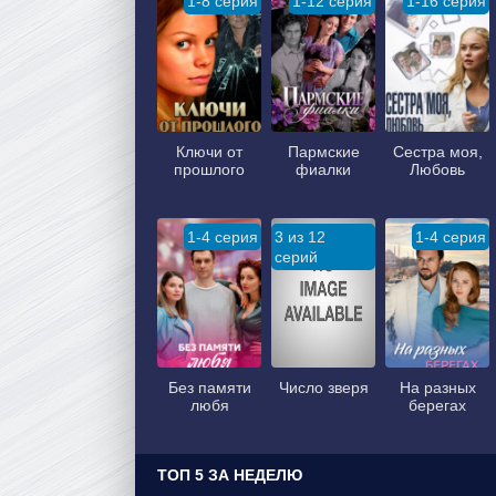
1-8 серия
1-12 серия
1-16 серия
Ключи от
Пармские
Сестра моя,
прошлого
фиалки
Любовь
1-4 серия
3 из 12
1-4 серия
серий
Без памяти
Число зверя
На разных
любя
берегах
ТОП 5 ЗА НЕДЕЛЮ