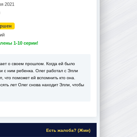
ля 2021
н
ершен
ий
лены 1-10 серии!
знает о своем прошлом. Когда ей было
и с ним ребенка. Олег работал с Элли
л, что поможет ей вспомнить кто она.
есять лет Олег снова находит Элли, чтобы
Есть жалоба? (Жми)