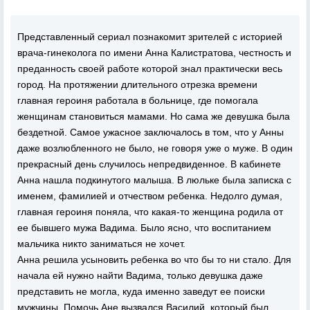
Представленный сериал познакомит зрителей с историей
врача-гинеколога по имени Анна Калистратова, честность и
преданность своей работе которой знал практически весь
город. На протяжении длительного отрезка времени
главная героиня работала в больнице, где помогала
женщинам становиться мамами. Но сама же девушка была
бездетной. Самое ужасное заключалось в том, что у Анны
даже возлюбленного не было, не говоря уже о муже. В один
прекрасный день случилось непредвиденное. В кабинете
Анна нашла подкинутого малыша. В люльке была записка с
именем, фамилией и отчеством ребенка. Недолго думая,
главная героиня поняла, что какая-то женщина родила от
ее бывшего мужа Вадима. Было ясно, что воспитанием
мальчика никто заниматься не хочет.
Анна решила усыновить ребенка во что бы то ни стало. Для
начала ей нужно найти Вадима, только девушка даже
представить не могла, куда именно заведут ее поиски
мужчины. Помочь Ане вызвался Василий, который был